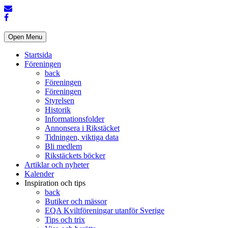
Open Menu
Startsida
Föreningen
back
Föreningen
Föreningen
Styrelsen
Historik
Informationsfolder
Annonsera i Rikstäcket
Tidningen, viktiga data
Bli medlem
Rikstäckets böcker
Artiklar och nyheter
Kalender
Inspiration och tips
back
Butiker och mässor
EQA Kviltföreningar utanför Sverige
Tips och trix