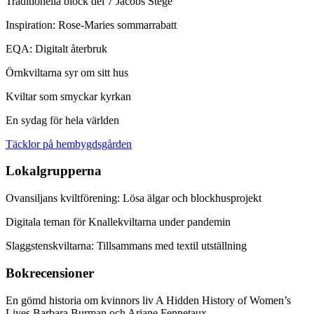
Traditionella block del 7 Jacobs Stege
Inspiration: Rose-Maries sommarrabatt
EQA: Digitalt återbruk
Örnkviltarna syr om sitt hus
Kviltar som smyckar kyrkan
En sydag för hela världen
Täcklor på hembygdsgården
Lokalgrupperna
Ovansiljans kviltförening: Lösa älgar och blockhusprojekt
Digitala teman för Knallekviltarna under pandemin
Slaggstenskviltarna: Tillsammans med textil utställning
Bokrecensioner
En gömd historia om kvinnors liv A Hidden History of Women’s
Lives Barbara Burman och Ariane Fennetaux