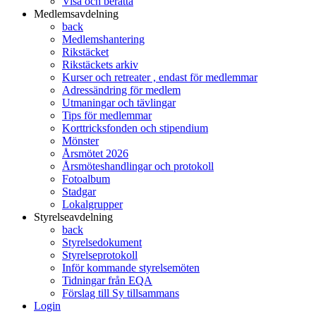
Visa och berätta
Medlemsavdelning
back
Medlemshantering
Rikstäcket
Rikstäckets arkiv
Kurser och retreater , endast för medlemmar
Adressändring för medlem
Utmaningar och tävlingar
Tips för medlemmar
Korttricksfonden och stipendium
Mönster
Årsmötet 2026
Årsmöteshandlingar och protokoll
Fotoalbum
Stadgar
Lokalgrupper
Styrelseavdelning
back
Styrelsedokument
Styrelseprotokoll
Inför kommande styrelsemöten
Tidningar från EQA
Förslag till Sy tillsammans
Login