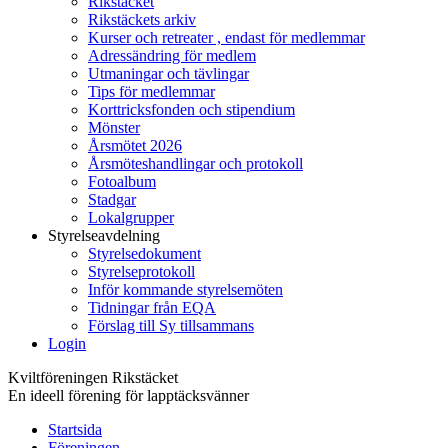
Rikstäcket
Rikstäckets arkiv
Kurser och retreater , endast för medlemmar
Adressändring för medlem
Utmaningar och tävlingar
Tips för medlemmar
Korttricksfonden och stipendium
Mönster
Årsmötet 2026
Årsmöteshandlingar och protokoll
Fotoalbum
Stadgar
Lokalgrupper
Styrelseavdelning
Styrelsedokument
Styrelseprotokoll
Inför kommande styrelsemöten
Tidningar från EQA
Förslag till Sy tillsammans
Login
Kviltföreningen Rikstäcket
En ideell förening för lapptäcksvänner
Startsida
Föreningen