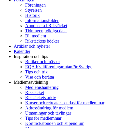
Föreningen
Styrelsen
Historik
Informationsfolder
Annonsera i Rikstäcket
Tidningen, viktiga data
Bli medlem
Rikstäckets böcker
Artiklar och nyheter
Kalender
Inspiration och tips
Butiker och mässor
EQA Kviltföreningar utanför Sverige
Tips och trix
Visa och berätta
Medlemsavdelning
Medlemshantering
Rikstäcket
Rikstäckets arkiv
Kurser och retreater , endast för medlemmar
Adressändring för medlem
Utmaningar och tävlingar
Tips för medlemmar
Korttricksfonden och stipendium