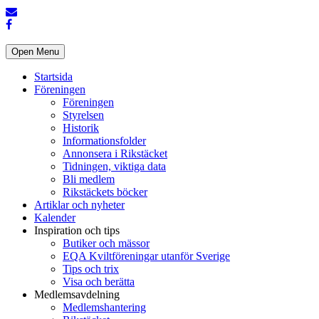
Open Menu
Startsida
Föreningen
Föreningen
Styrelsen
Historik
Informationsfolder
Annonsera i Rikstäcket
Tidningen, viktiga data
Bli medlem
Rikstäckets böcker
Artiklar och nyheter
Kalender
Inspiration och tips
Butiker och mässor
EQA Kviltföreningar utanför Sverige
Tips och trix
Visa och berätta
Medlemsavdelning
Medlemshantering