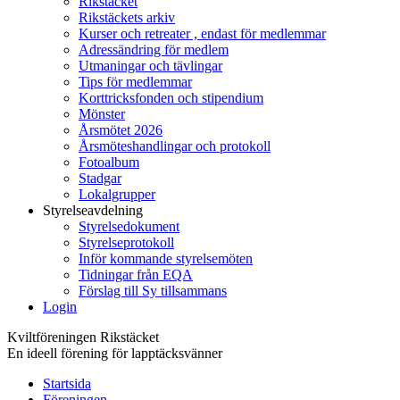
Rikstäcket
Rikstäckets arkiv
Kurser och retreater , endast för medlemmar
Adressändring för medlem
Utmaningar och tävlingar
Tips för medlemmar
Korttricksfonden och stipendium
Mönster
Årsmötet 2026
Årsmöteshandlingar och protokoll
Fotoalbum
Stadgar
Lokalgrupper
Styrelseavdelning
Styrelsedokument
Styrelseprotokoll
Inför kommande styrelsemöten
Tidningar från EQA
Förslag till Sy tillsammans
Login
Kviltföreningen Rikstäcket
En ideell förening för lapptäcksvänner
Startsida
Föreningen