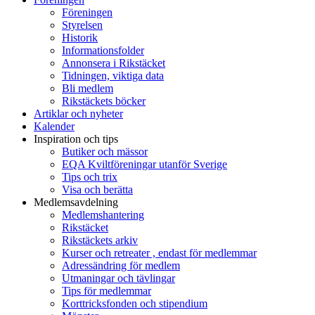
Föreningen
Styrelsen
Historik
Informationsfolder
Annonsera i Rikstäcket
Tidningen, viktiga data
Bli medlem
Rikstäckets böcker
Artiklar och nyheter
Kalender
Inspiration och tips
Butiker och mässor
EQA Kviltföreningar utanför Sverige
Tips och trix
Visa och berätta
Medlemsavdelning
Medlemshantering
Rikstäcket
Rikstäckets arkiv
Kurser och retreater , endast för medlemmar
Adressändring för medlem
Utmaningar och tävlingar
Tips för medlemmar
Korttricksfonden och stipendium