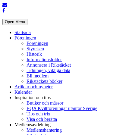
Open Menu
Startsida
Föreningen
Föreningen
Styrelsen
Historik
Informationsfolder
Annonsera i Rikstäcket
Tidningen, viktiga data
Bli medlem
Rikstäckets böcker
Artiklar och nyheter
Kalender
Inspiration och tips
Butiker och mässor
EQA Kviltföreningar utanför Sverige
Tips och trix
Visa och berätta
Medlemsavdelning
Medlemshantering