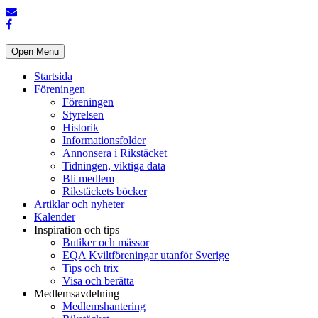
Open Menu
Startsida
Föreningen
Föreningen
Styrelsen
Historik
Informationsfolder
Annonsera i Rikstäcket
Tidningen, viktiga data
Bli medlem
Rikstäckets böcker
Artiklar och nyheter
Kalender
Inspiration och tips
Butiker och mässor
EQA Kviltföreningar utanför Sverige
Tips och trix
Visa och berätta
Medlemsavdelning
Medlemshantering