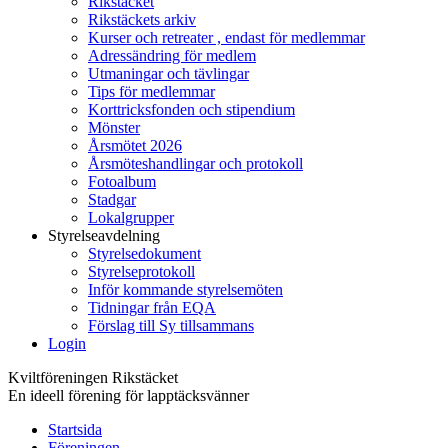
Rikstäcket
Rikstäckets arkiv
Kurser och retreater , endast för medlemmar
Adressändring för medlem
Utmaningar och tävlingar
Tips för medlemmar
Korttricksfonden och stipendium
Mönster
Årsmötet 2026
Årsmöteshandlingar och protokoll
Fotoalbum
Stadgar
Lokalgrupper
Styrelseavdelning
Styrelsedokument
Styrelseprotokoll
Inför kommande styrelsemöten
Tidningar från EQA
Förslag till Sy tillsammans
Login
Kviltföreningen Rikstäcket
En ideell förening för lapptäcksvänner
Startsida
Föreningen