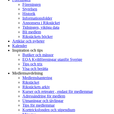
Föreningen
Styrelsen
Historik
Informationsfolder
Annonsera i Rikstäcket
Tidningen, viktiga data
Bli medlem
Rikstäckets böcker
Artiklar och nyheter
Kalender
Inspiration och tips
Butiker och mässor
EQA Kviltföreningar utanför Sverige
Tips och trix
Visa och berätta
Medlemsavdelning
Medlemshantering
Rikstäcket
Rikstäckets arkiv
Kurser och retreater , endast för medlemmar
Adressändring för medlem
Utmaningar och tävlingar
Tips för medlemmar
Korttricksfonden och stipendium