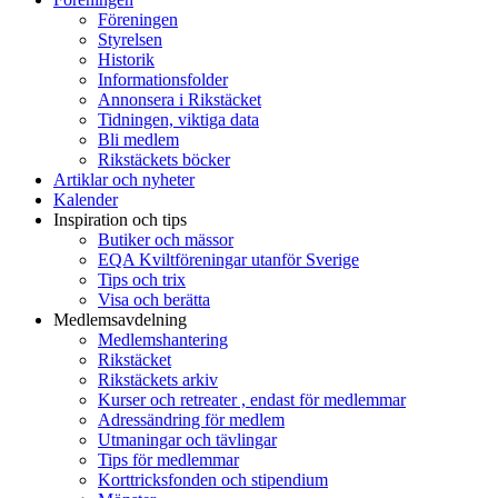
Föreningen
Styrelsen
Historik
Informationsfolder
Annonsera i Rikstäcket
Tidningen, viktiga data
Bli medlem
Rikstäckets böcker
Artiklar och nyheter
Kalender
Inspiration och tips
Butiker och mässor
EQA Kviltföreningar utanför Sverige
Tips och trix
Visa och berätta
Medlemsavdelning
Medlemshantering
Rikstäcket
Rikstäckets arkiv
Kurser och retreater , endast för medlemmar
Adressändring för medlem
Utmaningar och tävlingar
Tips för medlemmar
Korttricksfonden och stipendium