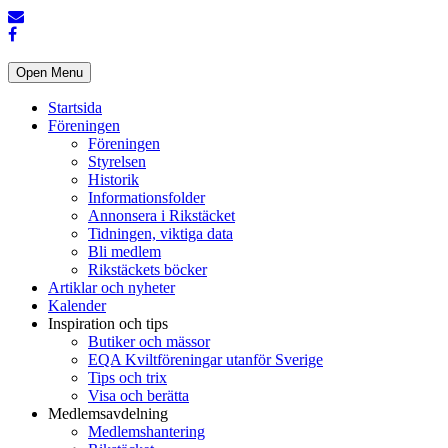
Open Menu
Startsida
Föreningen
Föreningen
Styrelsen
Historik
Informationsfolder
Annonsera i Rikstäcket
Tidningen, viktiga data
Bli medlem
Rikstäckets böcker
Artiklar och nyheter
Kalender
Inspiration och tips
Butiker och mässor
EQA Kviltföreningar utanför Sverige
Tips och trix
Visa och berätta
Medlemsavdelning
Medlemshantering