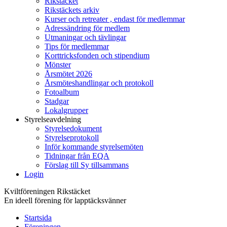
Rikstäcket
Rikstäckets arkiv
Kurser och retreater , endast för medlemmar
Adressändring för medlem
Utmaningar och tävlingar
Tips för medlemmar
Korttricksfonden och stipendium
Mönster
Årsmötet 2026
Årsmöteshandlingar och protokoll
Fotoalbum
Stadgar
Lokalgrupper
Styrelseavdelning
Styrelsedokument
Styrelseprotokoll
Inför kommande styrelsemöten
Tidningar från EQA
Förslag till Sy tillsammans
Login
Kviltföreningen Rikstäcket
En ideell förening för lapptäcksvänner
Startsida
Föreningen