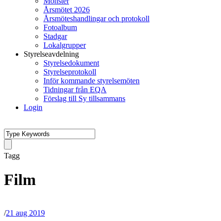
Mönster
Årsmötet 2026
Årsmöteshandlingar och protokoll
Fotoalbum
Stadgar
Lokalgrupper
Styrelseavdelning
Styrelsedokument
Styrelseprotokoll
Inför kommande styrelsemöten
Tidningar från EQA
Förslag till Sy tillsammans
Login
Tagg
Film
/
21 aug 2019