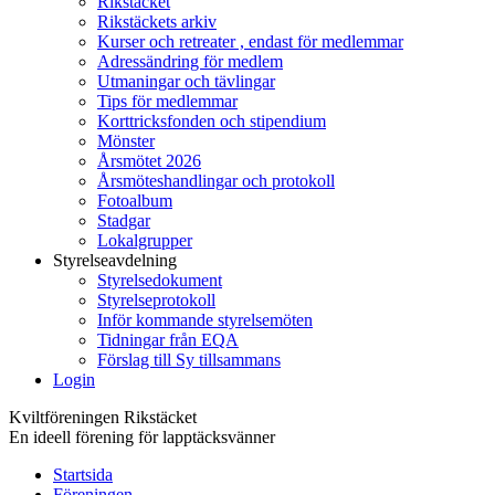
Rikstäcket
Rikstäckets arkiv
Kurser och retreater , endast för medlemmar
Adressändring för medlem
Utmaningar och tävlingar
Tips för medlemmar
Korttricksfonden och stipendium
Mönster
Årsmötet 2026
Årsmöteshandlingar och protokoll
Fotoalbum
Stadgar
Lokalgrupper
Styrelseavdelning
Styrelsedokument
Styrelseprotokoll
Inför kommande styrelsemöten
Tidningar från EQA
Förslag till Sy tillsammans
Login
Kviltföreningen Rikstäcket
En ideell förening för lapptäcksvänner
Startsida
Föreningen