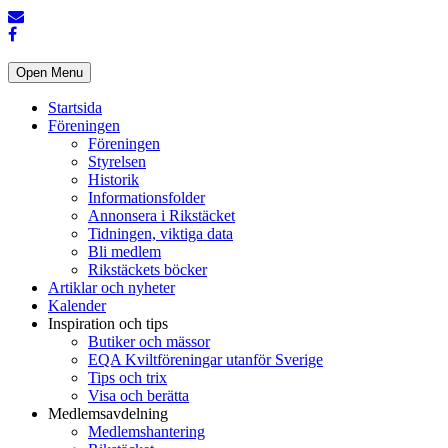
Open Menu
Startsida
Föreningen
Föreningen
Styrelsen
Historik
Informationsfolder
Annonsera i Rikstäcket
Tidningen, viktiga data
Bli medlem
Rikstäckets böcker
Artiklar och nyheter
Kalender
Inspiration och tips
Butiker och mässor
EQA Kviltföreningar utanför Sverige
Tips och trix
Visa och berätta
Medlemsavdelning
Medlemshantering