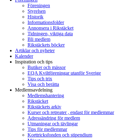
Föreningen
Styrelsen
Historik
Informationsfolder
Annonsera i Rikstäcket
Tidningen, viktiga data
Bli medlem
Rikstäckets böcker
Artiklar och nyheter
Kalender
Inspiration och tips
Butiker och mässor
EQA Kviltföreningar utanför Sverige
Tips och trix
Visa och berätta
Medlemsavdelning
Medlemshantering
Rikstäcket
Rikstäckets arkiv
Kurser och retreater , endast för medlemmar
Adressändring för medlem
Utmaningar och tävlingar
Tips för medlemmar
Korttricksfonden och stipendium