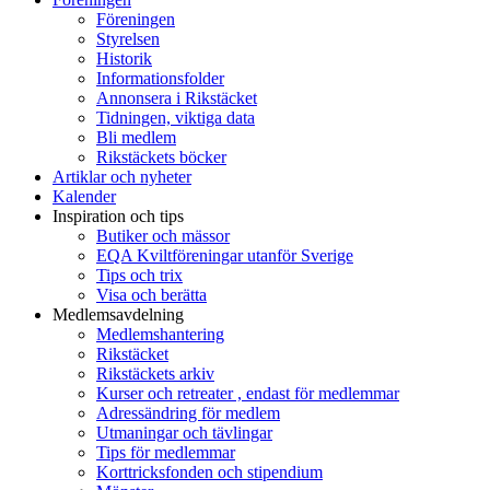
Föreningen
Styrelsen
Historik
Informationsfolder
Annonsera i Rikstäcket
Tidningen, viktiga data
Bli medlem
Rikstäckets böcker
Artiklar och nyheter
Kalender
Inspiration och tips
Butiker och mässor
EQA Kviltföreningar utanför Sverige
Tips och trix
Visa och berätta
Medlemsavdelning
Medlemshantering
Rikstäcket
Rikstäckets arkiv
Kurser och retreater , endast för medlemmar
Adressändring för medlem
Utmaningar och tävlingar
Tips för medlemmar
Korttricksfonden och stipendium