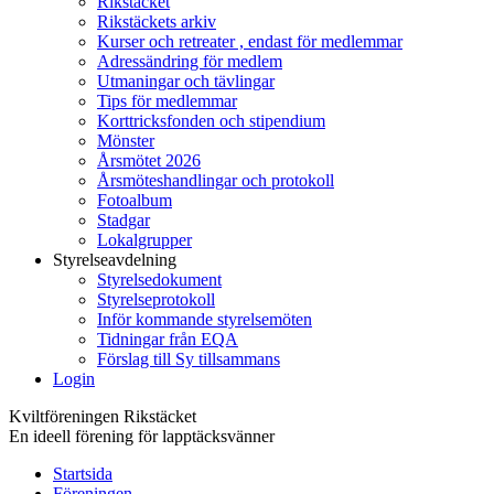
Rikstäcket
Rikstäckets arkiv
Kurser och retreater , endast för medlemmar
Adressändring för medlem
Utmaningar och tävlingar
Tips för medlemmar
Korttricksfonden och stipendium
Mönster
Årsmötet 2026
Årsmöteshandlingar och protokoll
Fotoalbum
Stadgar
Lokalgrupper
Styrelseavdelning
Styrelsedokument
Styrelseprotokoll
Inför kommande styrelsemöten
Tidningar från EQA
Förslag till Sy tillsammans
Login
Kviltföreningen Rikstäcket
En ideell förening för lapptäcksvänner
Startsida
Föreningen