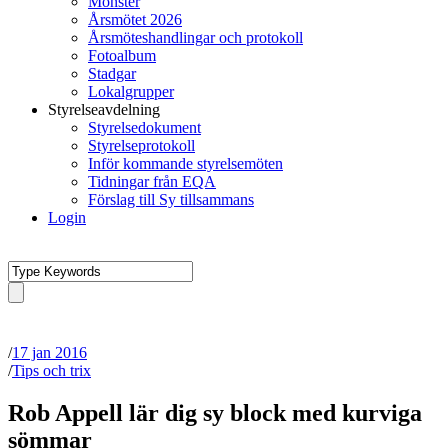
Mönster
Årsmötet 2026
Årsmöteshandlingar och protokoll
Fotoalbum
Stadgar
Lokalgrupper
Styrelseavdelning
Styrelsedokument
Styrelseprotokoll
Inför kommande styrelsemöten
Tidningar från EQA
Förslag till Sy tillsammans
Login
/
17 jan 2016
/
Tips och trix
Rob Appell lär dig sy block med kurviga
sömmar