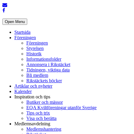
Open Menu
Startsida
Föreningen
Föreningen
Styrelsen
Historik
Informationsfolder
Annonsera i Rikstäcket
Tidningen, viktiga data
Bli medlem
Rikstäckets böcker
Artiklar och nyheter
Kalender
Inspiration och tips
Butiker och mässor
EQA Kviltföreningar utanför Sverige
Tips och trix
Visa och berätta
Medlemsavdelning
Medlemshantering