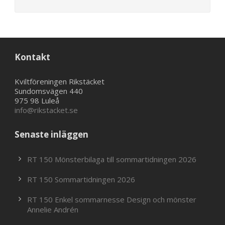
Kontakt
Kviltföreningen Rikstäcket
Sundomsvägen 440
975 98 Luleå
info@rikstacket.se
Senaste inläggen
RT 150 Mönsterbilaga till sommartidningen 2026
RT 150 Sommartidningen 2026
RT 150 Enkel sommarnesse Design och mönster
Annelie Andrén