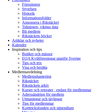
Föreningen
Styrelsen
Historik
Informationsfolder
Annonsera i Rikstäcket
Tidningen, viktiga data
Bli medlem
Rikstäckets böcker
Artiklar och nyheter
Kalender
Inspiration och tips
Butiker och mässor
EQA Kviltföreningar utanför Sverige
Tips och trix
Visa och berätta
Medlemsavdelning
Medlemshantering
Rikstäcket
Rikstäckets arkiv
Kurser och retreater , endast för medlemmar
Adressändring för medlem
Utmaningar och tävlingar
Tips för medlemmar
Korttricksfonden och stipendium