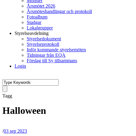
Mönster
Årsmötet 2026
Årsmöteshandlingar och protokoll
Fotoalbum
Stadgar
Lokalgrupper
Styrelseavdelning
Styrelsedokument
Styrelseprotokoll
Inför kommande styrelsemöten
Tidningar från EQA
Förslag till Sy tillsammans
Login
Tagg
Halloween
/
03 sep 2023