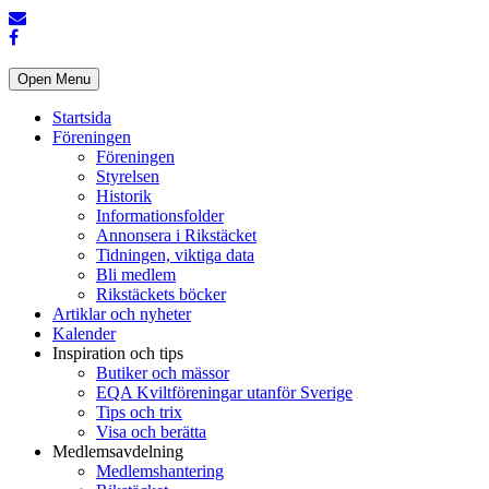
Open Menu
Startsida
Föreningen
Föreningen
Styrelsen
Historik
Informationsfolder
Annonsera i Rikstäcket
Tidningen, viktiga data
Bli medlem
Rikstäckets böcker
Artiklar och nyheter
Kalender
Inspiration och tips
Butiker och mässor
EQA Kviltföreningar utanför Sverige
Tips och trix
Visa och berätta
Medlemsavdelning
Medlemshantering