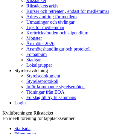
Rikstäcket
Rikstäckets arkiv
Kurser och retreater , endast för medlemmar
Adressändring för medlem
Utmaningar och tävlingar
Tips för medlemmar
Korttricksfonden och stipendium
Mönster
Årsmötet 2026
Årsmöteshandlingar och protokoll
Fotoalbum
Stadgar
Lokalgrupper
Styrelseavdelning
Styrelsedokument
Styrelseprotokoll
Inför kommande styrelsemöten
Tidningar från EQA
Förslag till Sy tillsammans
Login
Kviltföreningen Rikstäcket
En ideell förening för lapptäcksvänner
Startsida
Föreningen