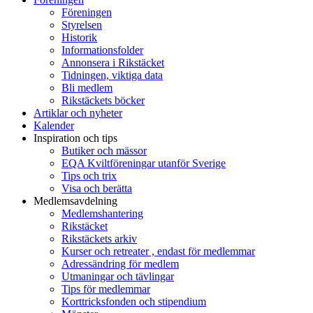
Föreningen
Styrelsen
Historik
Informationsfolder
Annonsera i Rikstäcket
Tidningen, viktiga data
Bli medlem
Rikstäckets böcker
Artiklar och nyheter
Kalender
Inspiration och tips
Butiker och mässor
EQA Kviltföreningar utanför Sverige
Tips och trix
Visa och berätta
Medlemsavdelning
Medlemshantering
Rikstäcket
Rikstäckets arkiv
Kurser och retreater , endast för medlemmar
Adressändring för medlem
Utmaningar och tävlingar
Tips för medlemmar
Korttricksfonden och stipendium