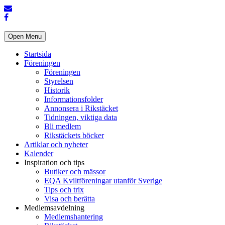
Open Menu
Startsida
Föreningen
Föreningen
Styrelsen
Historik
Informationsfolder
Annonsera i Rikstäcket
Tidningen, viktiga data
Bli medlem
Rikstäckets böcker
Artiklar och nyheter
Kalender
Inspiration och tips
Butiker och mässor
EQA Kviltföreningar utanför Sverige
Tips och trix
Visa och berätta
Medlemsavdelning
Medlemshantering