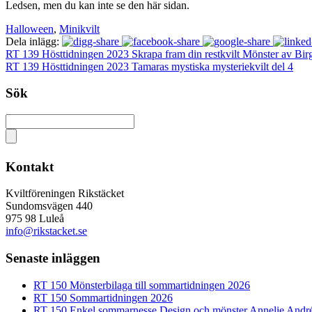
Ledsen, men du kan inte se den här sidan.
Halloween
,
Minikvilt
Dela inlägg:
RT 139 Hösttidningen 2023 Skrapa fram din restkvilt Mönster av Birgi
RT 139 Hösttidningen 2023 Tamaras mystiska mysteriekvilt del 4
Sök
Kontakt
Kviltföreningen Rikstäcket
Sundomsvägen 440
975 98 Luleå
info@rikstacket.se
Senaste inläggen
RT 150 Mönsterbilaga till sommartidningen 2026
RT 150 Sommartidningen 2026
RT 150 Enkel sommarnesse Design och mönster Annelie Andr