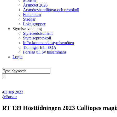
Mönster
Årsmötet 2026
Årsmöteshandlingar och protokoll
Fotoalbum
Stadgar
Lokalgrupper
Styrelseavdelning
Styrelsedokument
Styrelseprotokoll
Inför kommande styrelsemöten
Tidningar från EQA
Förslag till Sy tillsammans
Login
/
03 sep 2023
/
Mönster
RT 139 Hösttidningen 2023 Calliopes magi