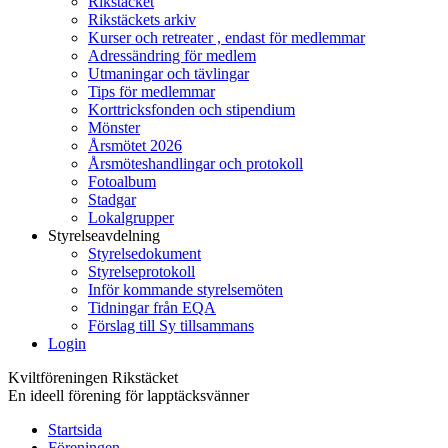
Rikstäcket
Rikstäckets arkiv
Kurser och retreater , endast för medlemmar
Adressändring för medlem
Utmaningar och tävlingar
Tips för medlemmar
Korttricksfonden och stipendium
Mönster
Årsmötet 2026
Årsmöteshandlingar och protokoll
Fotoalbum
Stadgar
Lokalgrupper
Styrelseavdelning
Styrelsedokument
Styrelseprotokoll
Inför kommande styrelsemöten
Tidningar från EQA
Förslag till Sy tillsammans
Login
Kviltföreningen Rikstäcket
En ideell förening för lapptäcksvänner
Startsida
Föreningen