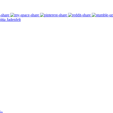
tta Jadenfelt
én