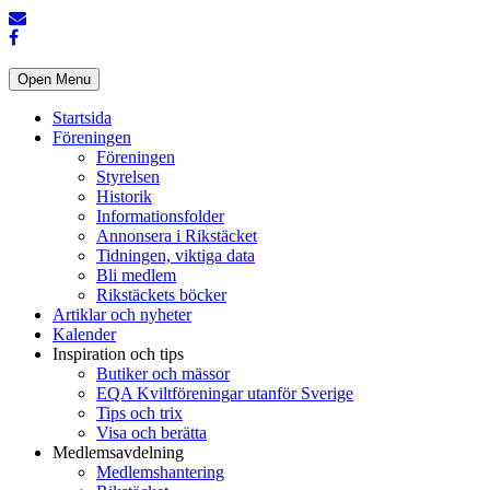
Open Menu
Startsida
Föreningen
Föreningen
Styrelsen
Historik
Informationsfolder
Annonsera i Rikstäcket
Tidningen, viktiga data
Bli medlem
Rikstäckets böcker
Artiklar och nyheter
Kalender
Inspiration och tips
Butiker och mässor
EQA Kviltföreningar utanför Sverige
Tips och trix
Visa och berätta
Medlemsavdelning
Medlemshantering