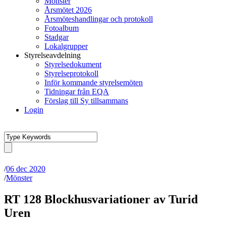
Mönster
Årsmötet 2026
Årsmöteshandlingar och protokoll
Fotoalbum
Stadgar
Lokalgrupper
Styrelseavdelning
Styrelsedokument
Styrelseprotokoll
Inför kommande styrelsemöten
Tidningar från EQA
Förslag till Sy tillsammans
Login
/
06 dec 2020
/
Mönster
RT 128 Blockhusvariationer av Turid
Uren