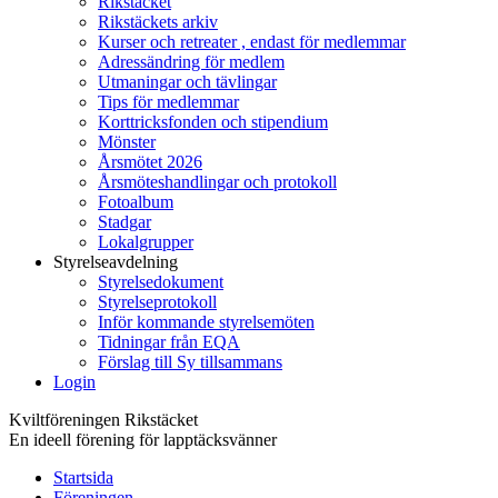
Rikstäcket
Rikstäckets arkiv
Kurser och retreater , endast för medlemmar
Adressändring för medlem
Utmaningar och tävlingar
Tips för medlemmar
Korttricksfonden och stipendium
Mönster
Årsmötet 2026
Årsmöteshandlingar och protokoll
Fotoalbum
Stadgar
Lokalgrupper
Styrelseavdelning
Styrelsedokument
Styrelseprotokoll
Inför kommande styrelsemöten
Tidningar från EQA
Förslag till Sy tillsammans
Login
Kviltföreningen Rikstäcket
En ideell förening för lapptäcksvänner
Startsida
Föreningen