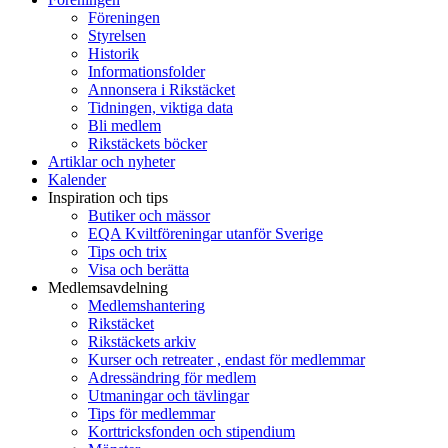
Föreningen
Styrelsen
Historik
Informationsfolder
Annonsera i Rikstäcket
Tidningen, viktiga data
Bli medlem
Rikstäckets böcker
Artiklar och nyheter
Kalender
Inspiration och tips
Butiker och mässor
EQA Kviltföreningar utanför Sverige
Tips och trix
Visa och berätta
Medlemsavdelning
Medlemshantering
Rikstäcket
Rikstäckets arkiv
Kurser och retreater , endast för medlemmar
Adressändring för medlem
Utmaningar och tävlingar
Tips för medlemmar
Korttricksfonden och stipendium