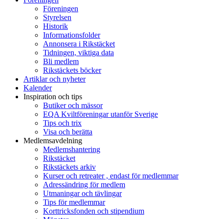
Föreningen
Styrelsen
Historik
Informationsfolder
Annonsera i Rikstäcket
Tidningen, viktiga data
Bli medlem
Rikstäckets böcker
Artiklar och nyheter
Kalender
Inspiration och tips
Butiker och mässor
EQA Kviltföreningar utanför Sverige
Tips och trix
Visa och berätta
Medlemsavdelning
Medlemshantering
Rikstäcket
Rikstäckets arkiv
Kurser och retreater , endast för medlemmar
Adressändring för medlem
Utmaningar och tävlingar
Tips för medlemmar
Korttricksfonden och stipendium