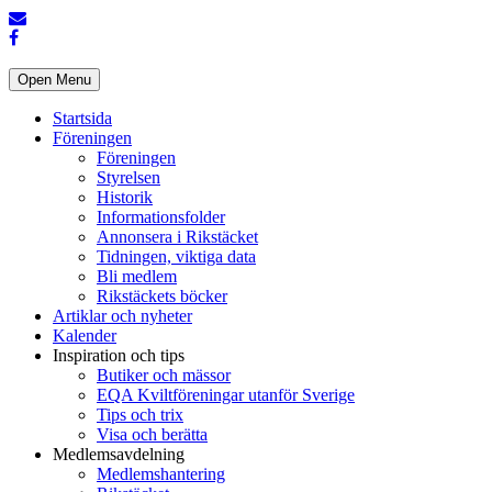
Open Menu
Startsida
Föreningen
Föreningen
Styrelsen
Historik
Informationsfolder
Annonsera i Rikstäcket
Tidningen, viktiga data
Bli medlem
Rikstäckets böcker
Artiklar och nyheter
Kalender
Inspiration och tips
Butiker och mässor
EQA Kviltföreningar utanför Sverige
Tips och trix
Visa och berätta
Medlemsavdelning
Medlemshantering