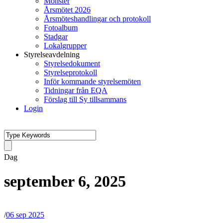
Mönster
Årsmötet 2026
Årsmöteshandlingar och protokoll
Fotoalbum
Stadgar
Lokalgrupper
Styrelseavdelning
Styrelsedokument
Styrelseprotokoll
Inför kommande styrelsemöten
Tidningar från EQA
Förslag till Sy tillsammans
Login
Dag
september 6, 2025
/
06 sep 2025