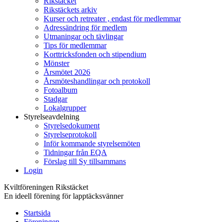
Rikstäcket
Rikstäckets arkiv
Kurser och retreater , endast för medlemmar
Adressändring för medlem
Utmaningar och tävlingar
Tips för medlemmar
Korttricksfonden och stipendium
Mönster
Årsmötet 2026
Årsmöteshandlingar och protokoll
Fotoalbum
Stadgar
Lokalgrupper
Styrelseavdelning
Styrelsedokument
Styrelseprotokoll
Inför kommande styrelsemöten
Tidningar från EQA
Förslag till Sy tillsammans
Login
Kviltföreningen Rikstäcket
En ideell förening för lapptäcksvänner
Startsida
Föreningen