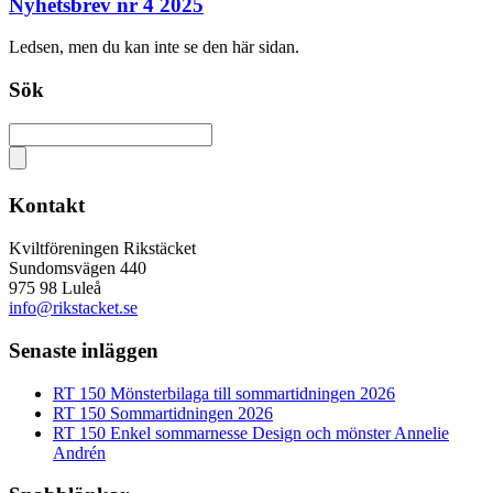
Nyhetsbrev nr 4 2025
Ledsen, men du kan inte se den här sidan.
Sök
Kontakt
Kviltföreningen Rikstäcket
Sundomsvägen 440
975 98 Luleå
info@rikstacket.se
Senaste inläggen
RT 150 Mönsterbilaga till sommartidningen 2026
RT 150 Sommartidningen 2026
RT 150 Enkel sommarnesse Design och mönster Annelie
Andrén