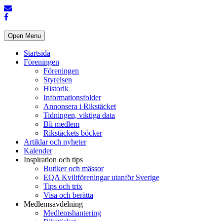
Open Menu
Startsida
Föreningen
Föreningen
Styrelsen
Historik
Informationsfolder
Annonsera i Rikstäcket
Tidningen, viktiga data
Bli medlem
Rikstäckets böcker
Artiklar och nyheter
Kalender
Inspiration och tips
Butiker och mässor
EQA Kviltföreningar utanför Sverige
Tips och trix
Visa och berätta
Medlemsavdelning
Medlemshantering