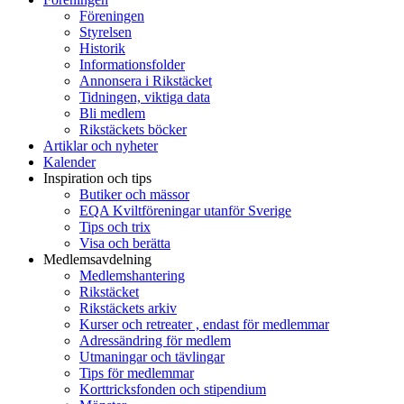
Föreningen
Styrelsen
Historik
Informationsfolder
Annonsera i Rikstäcket
Tidningen, viktiga data
Bli medlem
Rikstäckets böcker
Artiklar och nyheter
Kalender
Inspiration och tips
Butiker och mässor
EQA Kviltföreningar utanför Sverige
Tips och trix
Visa och berätta
Medlemsavdelning
Medlemshantering
Rikstäcket
Rikstäckets arkiv
Kurser och retreater , endast för medlemmar
Adressändring för medlem
Utmaningar och tävlingar
Tips för medlemmar
Korttricksfonden och stipendium