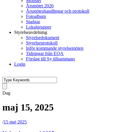
Mönster
Årsmötet 2026
Årsmöteshandlingar och protokoll
Fotoalbum
Stadgar
Lokalgrupper
Styrelseavdelning
Styrelsedokument
Styrelseprotokoll
Inför kommande styrelsemöten
Tidningar från EQA
Förslag till Sy tillsammans
Login
Dag
maj 15, 2025
/
15 maj 2025