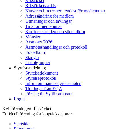
Rikstäcket
Rikstäckets arkiv
Kurser och retreater , endast för medlemmar
Adressändring för medlem
Utmaningar och tävlingar
Tips för medlemmar
Korttricksfonden och stipendium
Mönster
Årsmötet 2026
Årsmöteshandlingar och protokoll
Fotoalbum
Stadgar
Lokalgrupper
Styrelseavdelning
Styrelsedokument
Styrelseprotokoll
Inför kommande styrelsemöten
Tidningar från EQA
Förslag till Sy tillsammans
Login
Kviltföreningen Rikstäcket
En ideell förening för lapptäcksvänner
Startsida
Föreningen