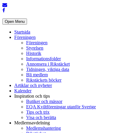
Open Menu
Startsida
Föreningen
Föreningen
Styrelsen
Historik
Informationsfolder
Annonsera i Rikstäcket
Tidningen, viktiga data
Bli medlem
Rikstäckets böcker
Artiklar och nyheter
Kalender
Inspiration och tips
Butiker och mässor
EQA Kviltföreningar utanför Sverige
Tips och trix
Visa och berätta
Medlemsavdelning
Medlemshantering