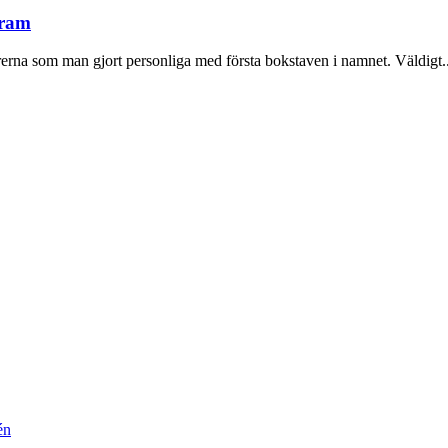
gram
erna som man gjort personliga med första bokstaven i namnet. Väldigt..
én