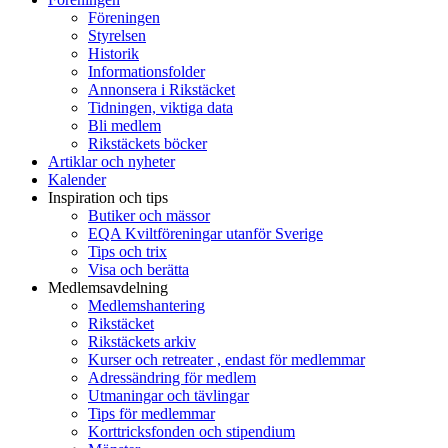
Föreningen
Styrelsen
Historik
Informationsfolder
Annonsera i Rikstäcket
Tidningen, viktiga data
Bli medlem
Rikstäckets böcker
Artiklar och nyheter
Kalender
Inspiration och tips
Butiker och mässor
EQA Kviltföreningar utanför Sverige
Tips och trix
Visa och berätta
Medlemsavdelning
Medlemshantering
Rikstäcket
Rikstäckets arkiv
Kurser och retreater , endast för medlemmar
Adressändring för medlem
Utmaningar och tävlingar
Tips för medlemmar
Korttricksfonden och stipendium