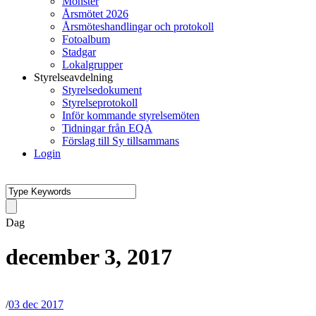
Mönster
Årsmötet 2026
Årsmöteshandlingar och protokoll
Fotoalbum
Stadgar
Lokalgrupper
Styrelseavdelning
Styrelsedokument
Styrelseprotokoll
Inför kommande styrelsemöten
Tidningar från EQA
Förslag till Sy tillsammans
Login
Dag
december 3, 2017
/
03 dec 2017