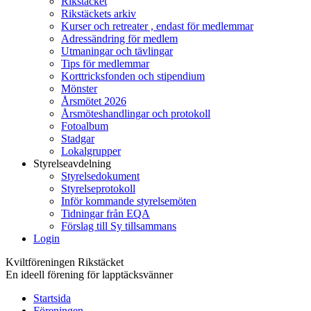
Rikstäcket
Rikstäckets arkiv
Kurser och retreater , endast för medlemmar
Adressändring för medlem
Utmaningar och tävlingar
Tips för medlemmar
Korttricksfonden och stipendium
Mönster
Årsmötet 2026
Årsmöteshandlingar och protokoll
Fotoalbum
Stadgar
Lokalgrupper
Styrelseavdelning
Styrelsedokument
Styrelseprotokoll
Inför kommande styrelsemöten
Tidningar från EQA
Förslag till Sy tillsammans
Login
Kviltföreningen Rikstäcket
En ideell förening för lapptäcksvänner
Startsida
Föreningen