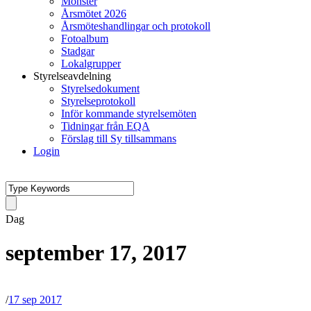
Mönster
Årsmötet 2026
Årsmöteshandlingar och protokoll
Fotoalbum
Stadgar
Lokalgrupper
Styrelseavdelning
Styrelsedokument
Styrelseprotokoll
Inför kommande styrelsemöten
Tidningar från EQA
Förslag till Sy tillsammans
Login
Dag
september 17, 2017
/
17 sep 2017