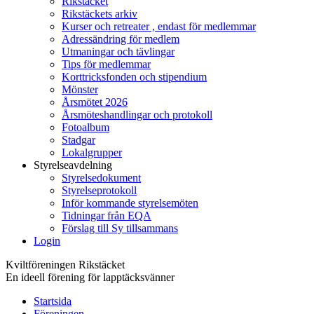
Rikstäcket
Rikstäckets arkiv
Kurser och retreater , endast för medlemmar
Adressändring för medlem
Utmaningar och tävlingar
Tips för medlemmar
Korttricksfonden och stipendium
Mönster
Årsmötet 2026
Årsmöteshandlingar och protokoll
Fotoalbum
Stadgar
Lokalgrupper
Styrelseavdelning
Styrelsedokument
Styrelseprotokoll
Inför kommande styrelsemöten
Tidningar från EQA
Förslag till Sy tillsammans
Login
Kviltföreningen Rikstäcket
En ideell förening för lapptäcksvänner
Startsida
Föreningen