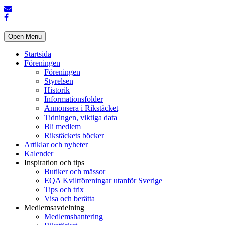
Open Menu
Startsida
Föreningen
Föreningen
Styrelsen
Historik
Informationsfolder
Annonsera i Rikstäcket
Tidningen, viktiga data
Bli medlem
Rikstäckets böcker
Artiklar och nyheter
Kalender
Inspiration och tips
Butiker och mässor
EQA Kviltföreningar utanför Sverige
Tips och trix
Visa och berätta
Medlemsavdelning
Medlemshantering