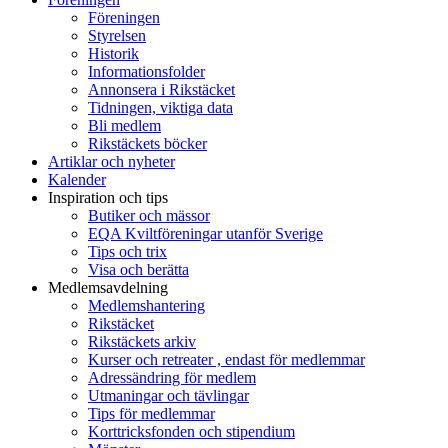
Föreningen
Styrelsen
Historik
Informationsfolder
Annonsera i Rikstäcket
Tidningen, viktiga data
Bli medlem
Rikstäckets böcker
Artiklar och nyheter
Kalender
Inspiration och tips
Butiker och mässor
EQA Kviltföreningar utanför Sverige
Tips och trix
Visa och berätta
Medlemsavdelning
Medlemshantering
Rikstäcket
Rikstäckets arkiv
Kurser och retreater , endast för medlemmar
Adressändring för medlem
Utmaningar och tävlingar
Tips för medlemmar
Korttricksfonden och stipendium