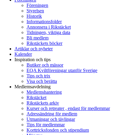
Föreningen
Styrelsen
Historik
Informationsfolder
Annonsera i Rikstäcket
Tidningen, viktiga data
Bli medlem
Rikstäckets böcker
Artiklar och nyheter
Kalender
Inspiration och tips
Butiker och mässor
EQA Kviltföreningar utanför Sverige
Tips och trix
Visa och berätta
Medlemsavdelning
Medlemshantering
Rikstäcket
Rikstäckets arkiv
Kurser och retreater , endast för medlemmar
Adressändring för medlem
Utmaningar och tävlingar
Tips för medlemmar
Korttricksfonden och stipendium