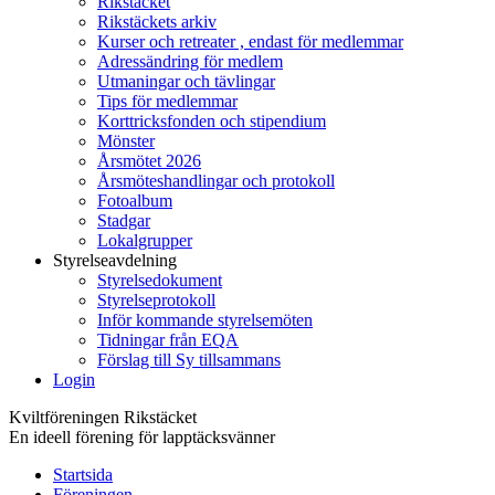
Rikstäcket
Rikstäckets arkiv
Kurser och retreater , endast för medlemmar
Adressändring för medlem
Utmaningar och tävlingar
Tips för medlemmar
Korttricksfonden och stipendium
Mönster
Årsmötet 2026
Årsmöteshandlingar och protokoll
Fotoalbum
Stadgar
Lokalgrupper
Styrelseavdelning
Styrelsedokument
Styrelseprotokoll
Inför kommande styrelsemöten
Tidningar från EQA
Förslag till Sy tillsammans
Login
Kviltföreningen Rikstäcket
En ideell förening för lapptäcksvänner
Startsida
Föreningen