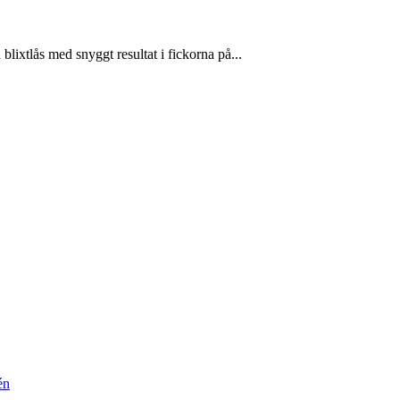
lixtlås med snyggt resultat i fickorna på...
én