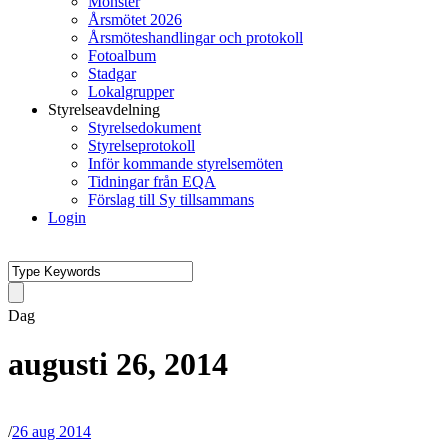
Mönster
Årsmötet 2026
Årsmöteshandlingar och protokoll
Fotoalbum
Stadgar
Lokalgrupper
Styrelseavdelning
Styrelsedokument
Styrelseprotokoll
Inför kommande styrelsemöten
Tidningar från EQA
Förslag till Sy tillsammans
Login
Dag
augusti 26, 2014
/
26 aug 2014