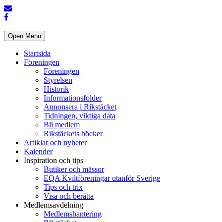
Open Menu
Startsida
Föreningen
Föreningen
Styrelsen
Historik
Informationsfolder
Annonsera i Rikstäcket
Tidningen, viktiga data
Bli medlem
Rikstäckets böcker
Artiklar och nyheter
Kalender
Inspiration och tips
Butiker och mässor
EQA Kviltföreningar utanför Sverige
Tips och trix
Visa och berätta
Medlemsavdelning
Medlemshantering