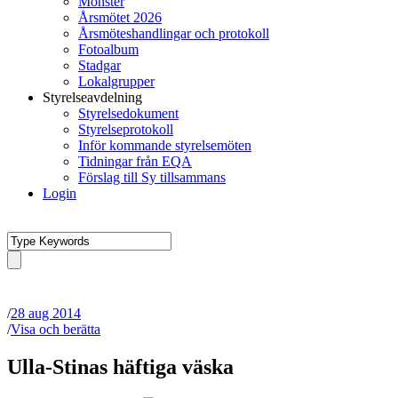
Mönster
Årsmötet 2026
Årsmöteshandlingar och protokoll
Fotoalbum
Stadgar
Lokalgrupper
Styrelseavdelning
Styrelsedokument
Styrelseprotokoll
Inför kommande styrelsemöten
Tidningar från EQA
Förslag till Sy tillsammans
Login
/
28 aug 2014
/
Visa och berätta
Ulla-Stinas häftiga väska