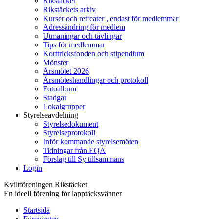
Rikstäcket
Rikstäckets arkiv
Kurser och retreater , endast för medlemmar
Adressändring för medlem
Utmaningar och tävlingar
Tips för medlemmar
Korttricksfonden och stipendium
Mönster
Årsmötet 2026
Årsmöteshandlingar och protokoll
Fotoalbum
Stadgar
Lokalgrupper
Styrelseavdelning
Styrelsedokument
Styrelseprotokoll
Inför kommande styrelsemöten
Tidningar från EQA
Förslag till Sy tillsammans
Login
Kviltföreningen Rikstäcket
En ideell förening för lapptäcksvänner
Startsida
Föreningen