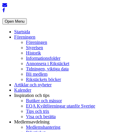
Open Menu
Startsida
Föreningen
Föreningen
Styrelsen
Historik
Informationsfolder
Annonsera i Rikstäcket
Tidningen, viktiga data
Bli medlem
Rikstäckets böcker
Artiklar och nyheter
Kalender
Inspiration och tips
Butiker och mässor
EQA Kviltföreningar utanför Sverige
Tips och trix
Visa och berätta
Medlemsavdelning
Medlemshantering