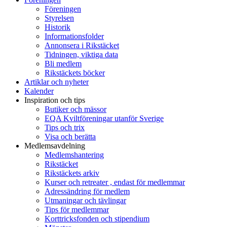
Föreningen
Styrelsen
Historik
Informationsfolder
Annonsera i Rikstäcket
Tidningen, viktiga data
Bli medlem
Rikstäckets böcker
Artiklar och nyheter
Kalender
Inspiration och tips
Butiker och mässor
EQA Kviltföreningar utanför Sverige
Tips och trix
Visa och berätta
Medlemsavdelning
Medlemshantering
Rikstäcket
Rikstäckets arkiv
Kurser och retreater , endast för medlemmar
Adressändring för medlem
Utmaningar och tävlingar
Tips för medlemmar
Korttricksfonden och stipendium