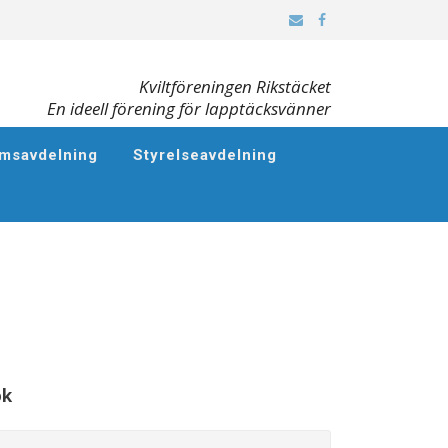
Kviltföreningen Rikstäcket
En ideell förening för lapptäcksvänner
msavdelning
Styrelseavdelning
ök