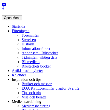
Open Menu
Startsida
Föreningen
Föreningen
Styrelsen
Historik
Informationsfolder
Annonsera i Rikstäcket
Tidningen, viktiga data
Bli medlem
Rikstäckets böcker
Artiklar och nyheter
Kalender
Inspiration och tips
Butiker och mässor
EQA Kviltföreningar utanför Sverige
Tips och trix
Visa och berätta
Medlemsavdelning
Medlemshantering