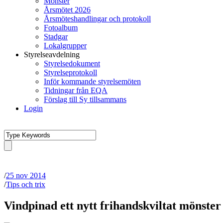
Mönster
Årsmötet 2026
Årsmöteshandlingar och protokoll
Fotoalbum
Stadgar
Lokalgrupper
Styrelseavdelning
Styrelsedokument
Styrelseprotokoll
Inför kommande styrelsemöten
Tidningar från EQA
Förslag till Sy tillsammans
Login
/
25 nov 2014
/
Tips och trix
Vindpinad ett nytt frihandskviltat mönster