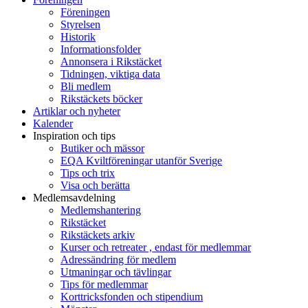
Föreningen
Styrelsen
Historik
Informationsfolder
Annonsera i Rikstäcket
Tidningen, viktiga data
Bli medlem
Rikstäckets böcker
Artiklar och nyheter
Kalender
Inspiration och tips
Butiker och mässor
EQA Kviltföreningar utanför Sverige
Tips och trix
Visa och berätta
Medlemsavdelning
Medlemshantering
Rikstäcket
Rikstäckets arkiv
Kurser och retreater , endast för medlemmar
Adressändring för medlem
Utmaningar och tävlingar
Tips för medlemmar
Korttricksfonden och stipendium