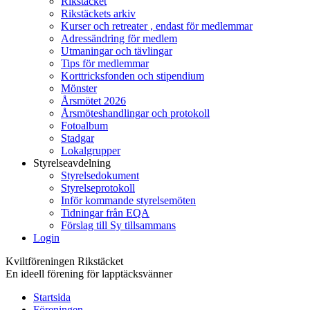
Rikstäcket
Rikstäckets arkiv
Kurser och retreater , endast för medlemmar
Adressändring för medlem
Utmaningar och tävlingar
Tips för medlemmar
Korttricksfonden och stipendium
Mönster
Årsmötet 2026
Årsmöteshandlingar och protokoll
Fotoalbum
Stadgar
Lokalgrupper
Styrelseavdelning
Styrelsedokument
Styrelseprotokoll
Inför kommande styrelsemöten
Tidningar från EQA
Förslag till Sy tillsammans
Login
Kviltföreningen Rikstäcket
En ideell förening för lapptäcksvänner
Startsida
Föreningen