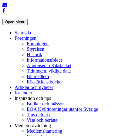
Open Menu
Startsida
Föreningen
Föreningen
Styrelsen
Historik
Informationsfolder
Annonsera i Rikstäcket
Tidningen, viktiga data
Bli medlem
Rikstäckets böcker
Artiklar och nyheter
Kalender
Inspiration och tips
Butiker och mässor
EQA Kviltföreningar utanför Sverige
Tips och trix
Visa och berätta
Medlemsavdelning
Medlemshantering