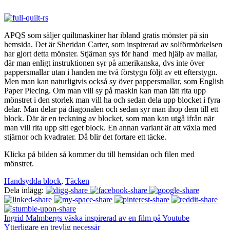
APQS som säljer quiltmaskiner har ibland gratis mönster på sin
hemsida. Det är Sheridan Carter, som inspirerad av solförmörkelsen
har gjort detta mönster. Stjärnan sys för hand med hjälp av mallar,
där man enligt instruktionen syr på amerikanska, dvs inte över
pappersmallar utan i handen me två förstygn följt av ett efterstygn.
Men man kan naturligtvis också sy över pappersmallar, som English
Paper Piecing. Om man vill sy på maskin kan man lätt rita upp
mönstret i den storlek man vill ha och sedan dela upp blocket i fyra
delar. Man delar på diagonalen och sedan syr man ihop dem till ett
block. Där är en teckning av blocket, som man kan utgå ifrån när
man vill rita upp sitt eget block. En annan variant är att växla med
stjärnor och kvadrater. Då blir det fortare ett täcke.
Klicka på bilden så kommer du till hemsidan och filen med
mönstret.
Handsydda block
,
Täcken
Dela inlägg:
Ingrid Malmbergs väska inspirerad av en film på Youtube
Ytterligare en trevlig necessär