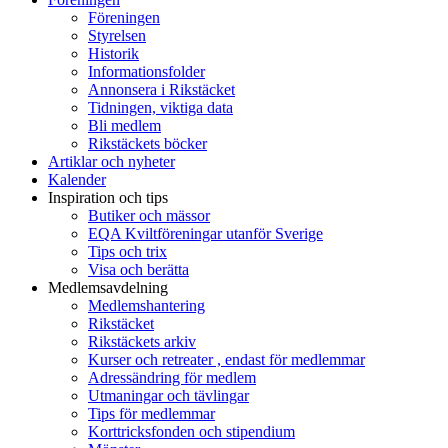
Föreningen
Styrelsen
Historik
Informationsfolder
Annonsera i Rikstäcket
Tidningen, viktiga data
Bli medlem
Rikstäckets böcker
Artiklar och nyheter
Kalender
Inspiration och tips
Butiker och mässor
EQA Kviltföreningar utanför Sverige
Tips och trix
Visa och berätta
Medlemsavdelning
Medlemshantering
Rikstäcket
Rikstäckets arkiv
Kurser och retreater , endast för medlemmar
Adressändring för medlem
Utmaningar och tävlingar
Tips för medlemmar
Korttricksfonden och stipendium