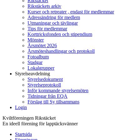
Rikstäcket
Rikstäckets arkiv
Kurser och retreater , endast för medlemmar
Adressändring för medlem
Utmaningar och tävlingar
Tips för medlemmar
Korttricksfonden och stipendium
Mönster
Årsmötet 2026
Årsmöteshandlingar och protokoll
Fotoalbum
Stadgar
Lokalgrupper
Styrelseavdelning
Styrelsedokument
Styrelseprotokoll
Inför kommande styrelsemöten
Tidningar från EQA
Förslag till Sy tillsammans
Login
Kviltföreningen Rikstäcket
En ideell förening för lapptäcksvänner
Startsida
Föreningen