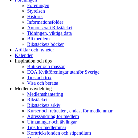
Föreningen
Styrelsen
Historik
Informationsfolder
Annonsera i Rikstäcket
Tidningen, viktiga data
Bli medlem
Rikstäckets böcker
Artiklar och nyheter
Kalender
Inspiration och tips
Butiker och mässor
EQA Kviltföreningar utanför Sverige
Tips och trix
Visa och berätta
Medlemsavdelning
Medlemshantering
Rikstäcket
Rikstäckets arkiv
Kurser och retreater , endast för medlemmar
Adressändring för medlem
Utmaningar och tävlingar
Tips för medlemmar
Korttricksfonden och stipendium