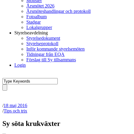
Mönster
Årsmötet 2026
Årsmöteshandlingar och protokoll
Fotoalbum
Stadgar
Lokalgrupper
Styrelseavdelning
Styrelsedokument
Styrelseprotokoll
Inför kommande styrelsemöten
Tidningar från EQA
Förslag till Sy tillsammans
Login
/
18 maj 2016
/
Tips och trix
Sy söta krukväxter