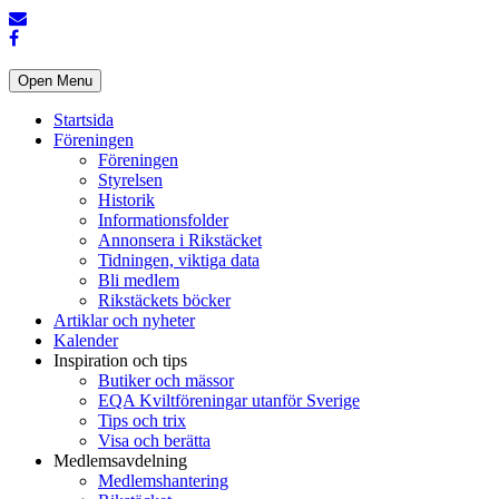
Open Menu
Startsida
Föreningen
Föreningen
Styrelsen
Historik
Informationsfolder
Annonsera i Rikstäcket
Tidningen, viktiga data
Bli medlem
Rikstäckets böcker
Artiklar och nyheter
Kalender
Inspiration och tips
Butiker och mässor
EQA Kviltföreningar utanför Sverige
Tips och trix
Visa och berätta
Medlemsavdelning
Medlemshantering