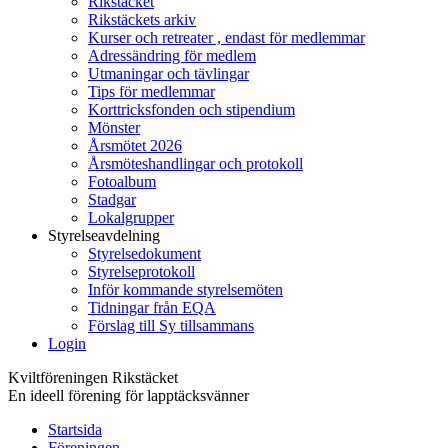
Rikstäcket
Rikstäckets arkiv
Kurser och retreater , endast för medlemmar
Adressändring för medlem
Utmaningar och tävlingar
Tips för medlemmar
Korttricksfonden och stipendium
Mönster
Årsmötet 2026
Årsmöteshandlingar och protokoll
Fotoalbum
Stadgar
Lokalgrupper
Styrelseavdelning
Styrelsedokument
Styrelseprotokoll
Inför kommande styrelsemöten
Tidningar från EQA
Förslag till Sy tillsammans
Login
Kviltföreningen Rikstäcket
En ideell förening för lapptäcksvänner
Startsida
Föreningen