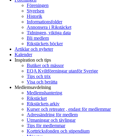
Föreningen
Styrelsen
Historik
Informationsfolder
Annonsera i Rikstäcket
Tidningen, viktiga data
Bli medlem
Rikstäckets böcker
Artiklar och nyheter
Kalender
Inspiration och tips
Butiker och mässor
EQA Kviltföreningar utanför Sverige
Tips och trix
Visa och berätta
Medlemsavdelning
Medlemshantering
Rikstäcket
Rikstäckets arkiv
Kurser och retreater , endast för medlemmar
Adressändring för medlem
Utmaningar och tävlingar
Tips för medlemmar
Korttricksfonden och stipendium