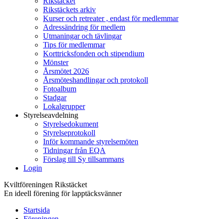
Rikstäcket
Rikstäckets arkiv
Kurser och retreater , endast för medlemmar
Adressändring för medlem
Utmaningar och tävlingar
Tips för medlemmar
Korttricksfonden och stipendium
Mönster
Årsmötet 2026
Årsmöteshandlingar och protokoll
Fotoalbum
Stadgar
Lokalgrupper
Styrelseavdelning
Styrelsedokument
Styrelseprotokoll
Inför kommande styrelsemöten
Tidningar från EQA
Förslag till Sy tillsammans
Login
Kviltföreningen Rikstäcket
En ideell förening för lapptäcksvänner
Startsida
Föreningen