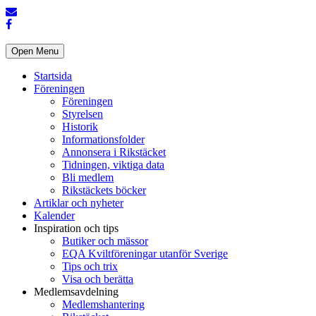
Open Menu
Startsida
Föreningen
Föreningen
Styrelsen
Historik
Informationsfolder
Annonsera i Rikstäcket
Tidningen, viktiga data
Bli medlem
Rikstäckets böcker
Artiklar och nyheter
Kalender
Inspiration och tips
Butiker och mässor
EQA Kviltföreningar utanför Sverige
Tips och trix
Visa och berätta
Medlemsavdelning
Medlemshantering