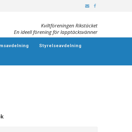
Kviltföreningen Rikstäcket
En ideell förening för lapptäcksvänner
msavdelning
Styrelseavdelning
ök