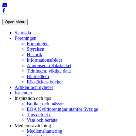
Open Menu
Startsida
Föreningen
Föreningen
Styrelsen
Historik
Informationsfolder
Annonsera i Rikstäcket
Tidningen, viktiga data
Bli medlem
Rikstäckets böcker
Artiklar och nyheter
Kalender
Inspiration och tips
Butiker och mässor
EQA Kviltföreningar utanför Sverige
Tips och trix
Visa och berätta
Medlemsavdelning
Medlemshantering