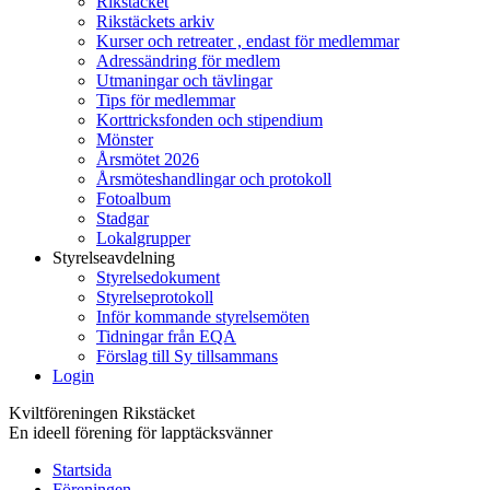
Rikstäcket
Rikstäckets arkiv
Kurser och retreater , endast för medlemmar
Adressändring för medlem
Utmaningar och tävlingar
Tips för medlemmar
Korttricksfonden och stipendium
Mönster
Årsmötet 2026
Årsmöteshandlingar och protokoll
Fotoalbum
Stadgar
Lokalgrupper
Styrelseavdelning
Styrelsedokument
Styrelseprotokoll
Inför kommande styrelsemöten
Tidningar från EQA
Förslag till Sy tillsammans
Login
Kviltföreningen Rikstäcket
En ideell förening för lapptäcksvänner
Startsida
Föreningen