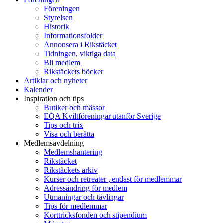
Föreningen
Styrelsen
Historik
Informationsfolder
Annonsera i Rikstäcket
Tidningen, viktiga data
Bli medlem
Rikstäckets böcker
Artiklar och nyheter
Kalender
Inspiration och tips
Butiker och mässor
EQA Kviltföreningar utanför Sverige
Tips och trix
Visa och berätta
Medlemsavdelning
Medlemshantering
Rikstäcket
Rikstäckets arkiv
Kurser och retreater , endast för medlemmar
Adressändring för medlem
Utmaningar och tävlingar
Tips för medlemmar
Korttricksfonden och stipendium