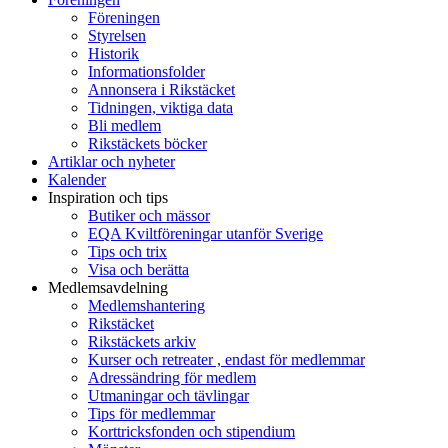
Föreningen
Styrelsen
Historik
Informationsfolder
Annonsera i Rikstäcket
Tidningen, viktiga data
Bli medlem
Rikstäckets böcker
Artiklar och nyheter
Kalender
Inspiration och tips
Butiker och mässor
EQA Kviltföreningar utanför Sverige
Tips och trix
Visa och berätta
Medlemsavdelning
Medlemshantering
Rikstäcket
Rikstäckets arkiv
Kurser och retreater , endast för medlemmar
Adressändring för medlem
Utmaningar och tävlingar
Tips för medlemmar
Korttricksfonden och stipendium