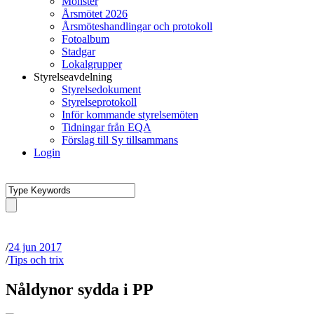
Mönster
Årsmötet 2026
Årsmöteshandlingar och protokoll
Fotoalbum
Stadgar
Lokalgrupper
Styrelseavdelning
Styrelsedokument
Styrelseprotokoll
Inför kommande styrelsemöten
Tidningar från EQA
Förslag till Sy tillsammans
Login
/
24 jun 2017
/
Tips och trix
Nåldynor sydda i PP