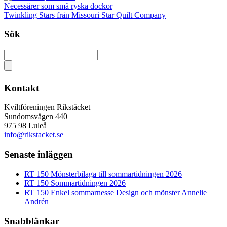
Necessärer som små ryska dockor
Twinkling Stars från Missouri Star Quilt Company
Sök
Kontakt
Kviltföreningen Rikstäcket
Sundomsvägen 440
975 98 Luleå
info@rikstacket.se
Senaste inläggen
RT 150 Mönsterbilaga till sommartidningen 2026
RT 150 Sommartidningen 2026
RT 150 Enkel sommarnesse Design och mönster Annelie
Andrén
Snabblänkar