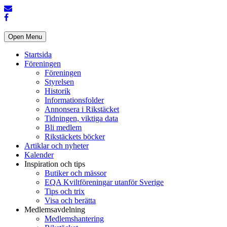
Open Menu
Startsida
Föreningen
Föreningen
Styrelsen
Historik
Informationsfolder
Annonsera i Rikstäcket
Tidningen, viktiga data
Bli medlem
Rikstäckets böcker
Artiklar och nyheter
Kalender
Inspiration och tips
Butiker och mässor
EQA Kviltföreningar utanför Sverige
Tips och trix
Visa och berätta
Medlemsavdelning
Medlemshantering