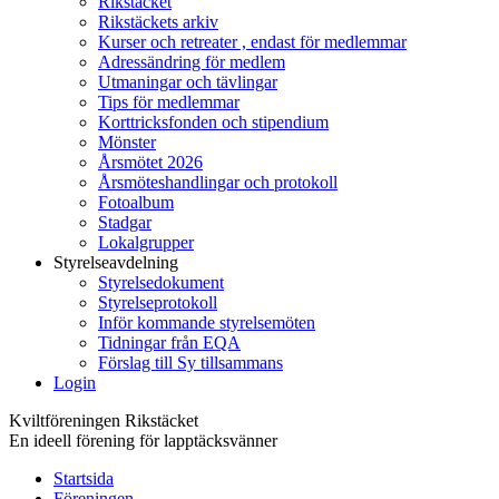
Rikstäcket
Rikstäckets arkiv
Kurser och retreater , endast för medlemmar
Adressändring för medlem
Utmaningar och tävlingar
Tips för medlemmar
Korttricksfonden och stipendium
Mönster
Årsmötet 2026
Årsmöteshandlingar och protokoll
Fotoalbum
Stadgar
Lokalgrupper
Styrelseavdelning
Styrelsedokument
Styrelseprotokoll
Inför kommande styrelsemöten
Tidningar från EQA
Förslag till Sy tillsammans
Login
Kviltföreningen Rikstäcket
En ideell förening för lapptäcksvänner
Startsida
Föreningen