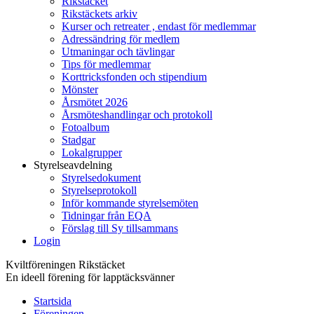
Rikstäcket
Rikstäckets arkiv
Kurser och retreater , endast för medlemmar
Adressändring för medlem
Utmaningar och tävlingar
Tips för medlemmar
Korttricksfonden och stipendium
Mönster
Årsmötet 2026
Årsmöteshandlingar och protokoll
Fotoalbum
Stadgar
Lokalgrupper
Styrelseavdelning
Styrelsedokument
Styrelseprotokoll
Inför kommande styrelsemöten
Tidningar från EQA
Förslag till Sy tillsammans
Login
Kviltföreningen Rikstäcket
En ideell förening för lapptäcksvänner
Startsida
Föreningen