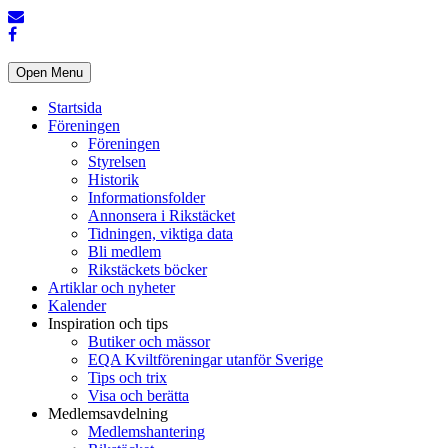
Open Menu
Startsida
Föreningen
Föreningen
Styrelsen
Historik
Informationsfolder
Annonsera i Rikstäcket
Tidningen, viktiga data
Bli medlem
Rikstäckets böcker
Artiklar och nyheter
Kalender
Inspiration och tips
Butiker och mässor
EQA Kviltföreningar utanför Sverige
Tips och trix
Visa och berätta
Medlemsavdelning
Medlemshantering