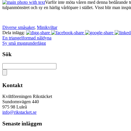
Varför inte möta våren med denna bedårande t
tulpanmönstret och sy en härlig vårlöpare i stället. Visst blir man inspi
Diverse småsaker
,
Minikviltar
Dela inlägg:
En triangelformad nåldyna
Sy små muggunderlägg
Sök
Kontakt
Kviltföreningen Rikstäcket
Sundomsvägen 440
975 98 Luleå
info@rikstacket.se
Senaste inläggen