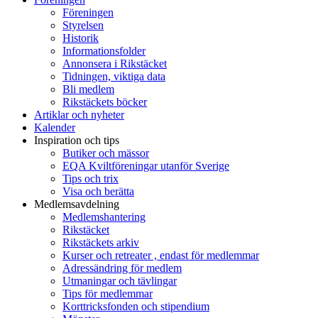
Föreningen
Styrelsen
Historik
Informationsfolder
Annonsera i Rikstäcket
Tidningen, viktiga data
Bli medlem
Rikstäckets böcker
Artiklar och nyheter
Kalender
Inspiration och tips
Butiker och mässor
EQA Kviltföreningar utanför Sverige
Tips och trix
Visa och berätta
Medlemsavdelning
Medlemshantering
Rikstäcket
Rikstäckets arkiv
Kurser och retreater , endast för medlemmar
Adressändring för medlem
Utmaningar och tävlingar
Tips för medlemmar
Korttricksfonden och stipendium