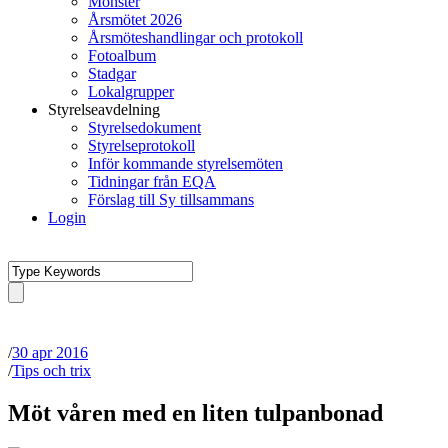
Mönster
Årsmötet 2026
Årsmöteshandlingar och protokoll
Fotoalbum
Stadgar
Lokalgrupper
Styrelseavdelning
Styrelsedokument
Styrelseprotokoll
Inför kommande styrelsemöten
Tidningar från EQA
Förslag till Sy tillsammans
Login
/
30 apr 2016
/
Tips och trix
Möt våren med en liten tulpanbonad