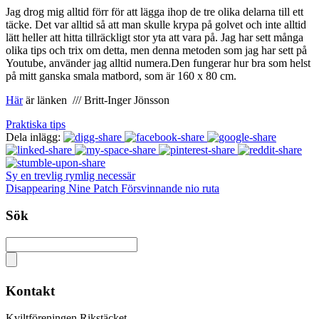
Jag drog mig alltid förr för att lägga ihop de tre olika delarna till ett
täcke. Det var alltid så att man skulle krypa på golvet och inte alltid
lätt heller att hitta tillräckligt stor yta att vara på. Jag har sett många
olika tips och trix om detta, men denna metoden som jag har sett på
Youtube, använder jag alltid numera.Den fungerar hur bra som helst
på mitt ganska smala matbord, som är 160 x 80 cm.
Här
är länken /// Britt-Inger Jönsson
Praktiska tips
Dela inlägg:
Sy en trevlig rymlig necessär
Disappearing Nine Patch Försvinnande nio ruta
Sök
Kontakt
Kviltföreningen Rikstäcket