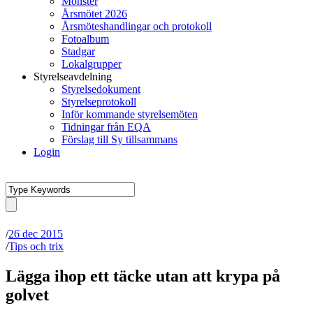
Mönster
Årsmötet 2026
Årsmöteshandlingar och protokoll
Fotoalbum
Stadgar
Lokalgrupper
Styrelseavdelning
Styrelsedokument
Styrelseprotokoll
Inför kommande styrelsemöten
Tidningar från EQA
Förslag till Sy tillsammans
Login
/
26 dec 2015
/
Tips och trix
Lägga ihop ett täcke utan att krypa på
golvet