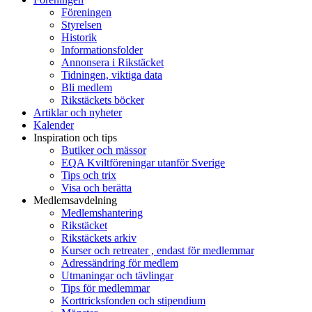
Föreningen
Styrelsen
Historik
Informationsfolder
Annonsera i Rikstäcket
Tidningen, viktiga data
Bli medlem
Rikstäckets böcker
Artiklar och nyheter
Kalender
Inspiration och tips
Butiker och mässor
EQA Kviltföreningar utanför Sverige
Tips och trix
Visa och berätta
Medlemsavdelning
Medlemshantering
Rikstäcket
Rikstäckets arkiv
Kurser och retreater , endast för medlemmar
Adressändring för medlem
Utmaningar och tävlingar
Tips för medlemmar
Korttricksfonden och stipendium