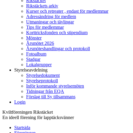
Rikstäcket
Rikstäckets arkiv
Kurser och retreater , endast för medlemmar
Adressändring för medlem
Utmaningar och tävlingar
Tips för medlemmar
Korttricksfonden och stipendium
Mönster
Årsmötet 2026
Årsmöteshandlingar och protokoll
Fotoalbum
Stadgar
Lokalgrupper
Styrelseavdelning
Styrelsedokument
Styrelseprotokoll
Inför kommande styrelsemöten
Tidningar från EQA
Förslag till Sy tillsammans
Login
Kviltföreningen Rikstäcket
En ideell förening för lapptäcksvänner
Startsida
Föreningen