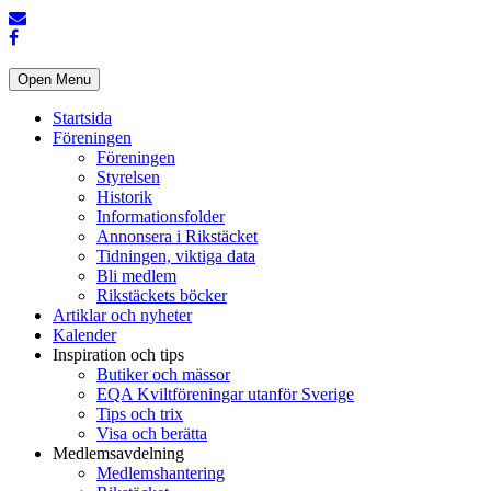
Open Menu
Startsida
Föreningen
Föreningen
Styrelsen
Historik
Informationsfolder
Annonsera i Rikstäcket
Tidningen, viktiga data
Bli medlem
Rikstäckets böcker
Artiklar och nyheter
Kalender
Inspiration och tips
Butiker och mässor
EQA Kviltföreningar utanför Sverige
Tips och trix
Visa och berätta
Medlemsavdelning
Medlemshantering