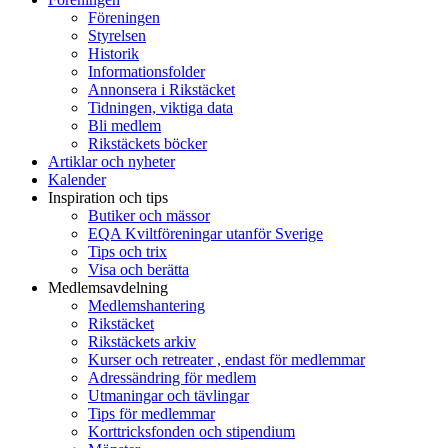
Föreningen
Styrelsen
Historik
Informationsfolder
Annonsera i Rikstäcket
Tidningen, viktiga data
Bli medlem
Rikstäckets böcker
Artiklar och nyheter
Kalender
Inspiration och tips
Butiker och mässor
EQA Kviltföreningar utanför Sverige
Tips och trix
Visa och berätta
Medlemsavdelning
Medlemshantering
Rikstäcket
Rikstäckets arkiv
Kurser och retreater , endast för medlemmar
Adressändring för medlem
Utmaningar och tävlingar
Tips för medlemmar
Korttricksfonden och stipendium