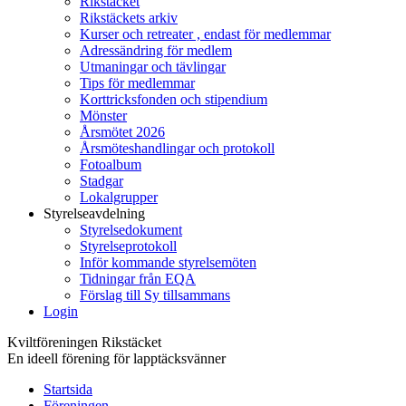
Rikstäcket
Rikstäckets arkiv
Kurser och retreater , endast för medlemmar
Adressändring för medlem
Utmaningar och tävlingar
Tips för medlemmar
Korttricksfonden och stipendium
Mönster
Årsmötet 2026
Årsmöteshandlingar och protokoll
Fotoalbum
Stadgar
Lokalgrupper
Styrelseavdelning
Styrelsedokument
Styrelseprotokoll
Inför kommande styrelsemöten
Tidningar från EQA
Förslag till Sy tillsammans
Login
Kviltföreningen Rikstäcket
En ideell förening för lapptäcksvänner
Startsida
Föreningen