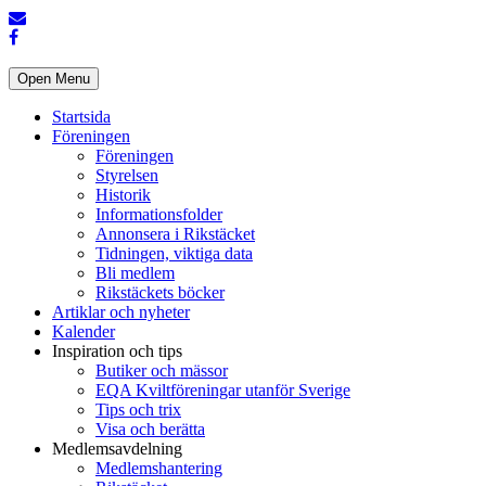
Open Menu
Startsida
Föreningen
Föreningen
Styrelsen
Historik
Informationsfolder
Annonsera i Rikstäcket
Tidningen, viktiga data
Bli medlem
Rikstäckets böcker
Artiklar och nyheter
Kalender
Inspiration och tips
Butiker och mässor
EQA Kviltföreningar utanför Sverige
Tips och trix
Visa och berätta
Medlemsavdelning
Medlemshantering