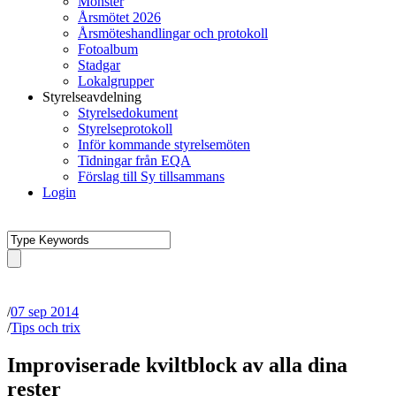
Mönster
Årsmötet 2026
Årsmöteshandlingar och protokoll
Fotoalbum
Stadgar
Lokalgrupper
Styrelseavdelning
Styrelsedokument
Styrelseprotokoll
Inför kommande styrelsemöten
Tidningar från EQA
Förslag till Sy tillsammans
Login
/
07 sep 2014
/
Tips och trix
Improviserade kviltblock av alla dina
rester