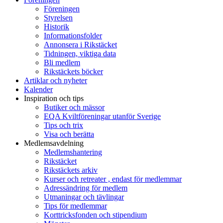
Föreningen
Styrelsen
Historik
Informationsfolder
Annonsera i Rikstäcket
Tidningen, viktiga data
Bli medlem
Rikstäckets böcker
Artiklar och nyheter
Kalender
Inspiration och tips
Butiker och mässor
EQA Kviltföreningar utanför Sverige
Tips och trix
Visa och berätta
Medlemsavdelning
Medlemshantering
Rikstäcket
Rikstäckets arkiv
Kurser och retreater , endast för medlemmar
Adressändring för medlem
Utmaningar och tävlingar
Tips för medlemmar
Korttricksfonden och stipendium