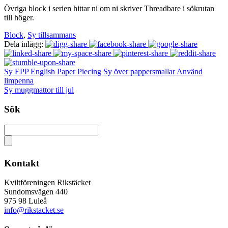
Övriga block i serien hittar ni om ni skriver Threadbare i sökrutan
till höger.
Block
,
Sy tillsammans
Dela inlägg:
Sy EPP English Paper Piecing Sy över pappersmallar Använd
limpenna
Sy muggmattor till jul
Sök
Kontakt
Kviltföreningen Rikstäcket
Sundomsvägen 440
975 98 Luleå
info@rikstacket.se