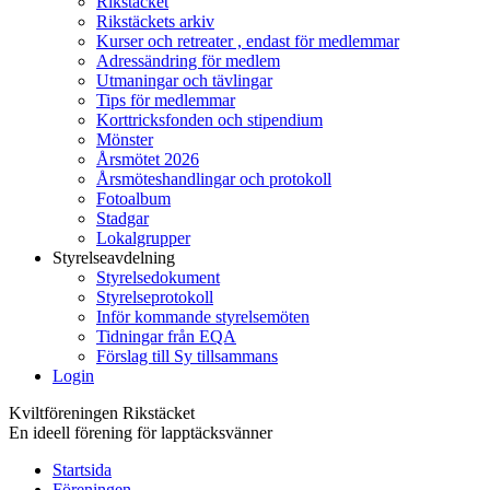
Rikstäcket
Rikstäckets arkiv
Kurser och retreater , endast för medlemmar
Adressändring för medlem
Utmaningar och tävlingar
Tips för medlemmar
Korttricksfonden och stipendium
Mönster
Årsmötet 2026
Årsmöteshandlingar och protokoll
Fotoalbum
Stadgar
Lokalgrupper
Styrelseavdelning
Styrelsedokument
Styrelseprotokoll
Inför kommande styrelsemöten
Tidningar från EQA
Förslag till Sy tillsammans
Login
Kviltföreningen Rikstäcket
En ideell förening för lapptäcksvänner
Startsida
Föreningen