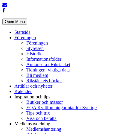
Open Menu
Startsida
Föreningen
Föreningen
Styrelsen
Historik
Informationsfolder
Annonsera i Rikstäcket
Tidningen, viktiga data
Bli medlem
Rikstäckets böcker
Artiklar och nyheter
Kalender
Inspiration och tips
Butiker och mässor
EQA Kviltföreningar utanför Sverige
Tips och trix
Visa och berätta
Medlemsavdelning
Medlemshantering