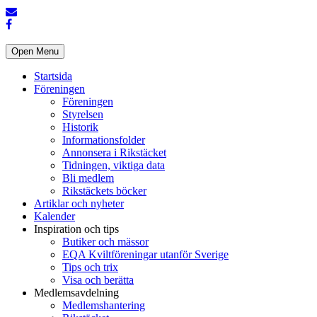
Open Menu
Startsida
Föreningen
Föreningen
Styrelsen
Historik
Informationsfolder
Annonsera i Rikstäcket
Tidningen, viktiga data
Bli medlem
Rikstäckets böcker
Artiklar och nyheter
Kalender
Inspiration och tips
Butiker och mässor
EQA Kviltföreningar utanför Sverige
Tips och trix
Visa och berätta
Medlemsavdelning
Medlemshantering