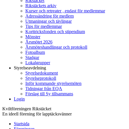
Rikstäcket
Rikstäckets arkiv
Kurser och retreater , endast för medlemmar
Adressändring för medlem
Utmaningar och tävlingar
Tips för medlemmar
Korttricksfonden och stipendium
Mönster
Årsmötet 2026
Årsmöteshandlingar och protokoll
Fotoalbum
Stadgar
Lokalgrupper
Styrelseavdelning
Styrelsedokument
Styrelseprotokoll
Inför kommande styrelsemöten
Tidningar från EQA
Förslag till Sy tillsammans
Login
Kviltföreningen Rikstäcket
En ideell förening för lapptäcksvänner
Startsida
Föreningen