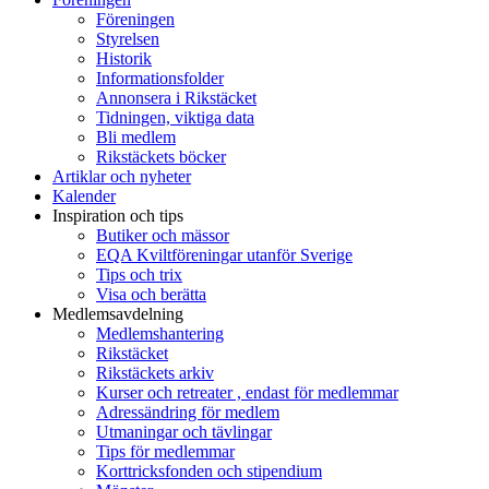
Föreningen
Styrelsen
Historik
Informationsfolder
Annonsera i Rikstäcket
Tidningen, viktiga data
Bli medlem
Rikstäckets böcker
Artiklar och nyheter
Kalender
Inspiration och tips
Butiker och mässor
EQA Kviltföreningar utanför Sverige
Tips och trix
Visa och berätta
Medlemsavdelning
Medlemshantering
Rikstäcket
Rikstäckets arkiv
Kurser och retreater , endast för medlemmar
Adressändring för medlem
Utmaningar och tävlingar
Tips för medlemmar
Korttricksfonden och stipendium