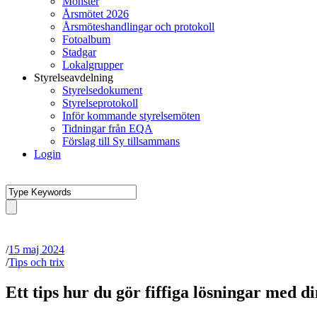
Mönster
Årsmötet 2026
Årsmöteshandlingar och protokoll
Fotoalbum
Stadgar
Lokalgrupper
Styrelseavdelning
Styrelsedokument
Styrelseprotokoll
Inför kommande styrelsemöten
Tidningar från EQA
Förslag till Sy tillsammans
Login
/
15 maj 2024
/
Tips och trix
Ett tips hur du gör fiffiga lösningar med di