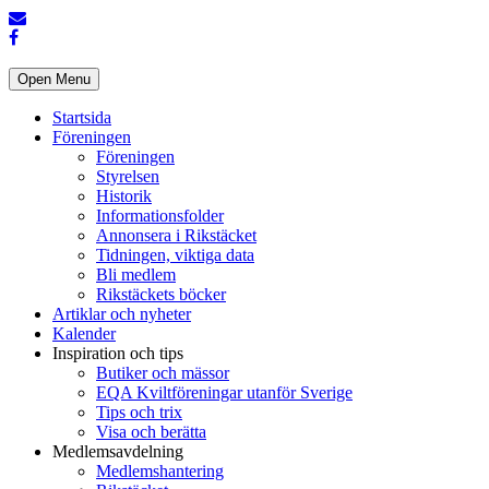
Open Menu
Startsida
Föreningen
Föreningen
Styrelsen
Historik
Informationsfolder
Annonsera i Rikstäcket
Tidningen, viktiga data
Bli medlem
Rikstäckets böcker
Artiklar och nyheter
Kalender
Inspiration och tips
Butiker och mässor
EQA Kviltföreningar utanför Sverige
Tips och trix
Visa och berätta
Medlemsavdelning
Medlemshantering