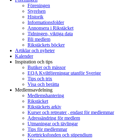
Föreningen
Styrelsen
Historik
Informationsfolder
Annonsera i Rikstäcket
Tidningen, viktiga data
Bli medlem
Rikstäckets böcker
Artiklar och nyheter
Kalender
Inspiration och tips
Butiker och mässor
EQA Kviltföreningar utanför Sverige
Tips och trix
Visa och berätta
Medlemsavdelning
Medlemshantering
Rikstäcket
Rikstäckets arkiv
Kurser och retreater , endast för medlemmar
Adressändring för medlem
Utmaningar och tävlingar
Tips för medlemmar
Korttricksfonden och stipendium