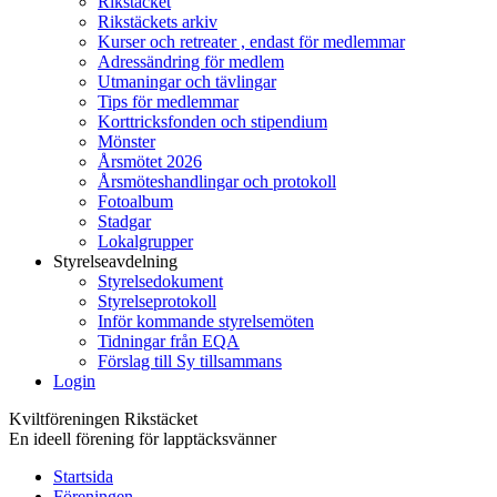
Rikstäcket
Rikstäckets arkiv
Kurser och retreater , endast för medlemmar
Adressändring för medlem
Utmaningar och tävlingar
Tips för medlemmar
Korttricksfonden och stipendium
Mönster
Årsmötet 2026
Årsmöteshandlingar och protokoll
Fotoalbum
Stadgar
Lokalgrupper
Styrelseavdelning
Styrelsedokument
Styrelseprotokoll
Inför kommande styrelsemöten
Tidningar från EQA
Förslag till Sy tillsammans
Login
Kviltföreningen Rikstäcket
En ideell förening för lapptäcksvänner
Startsida
Föreningen