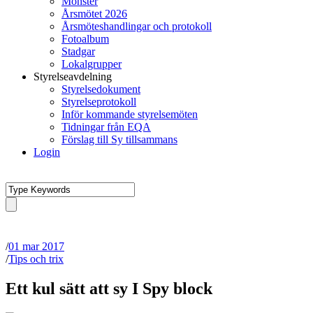
Mönster
Årsmötet 2026
Årsmöteshandlingar och protokoll
Fotoalbum
Stadgar
Lokalgrupper
Styrelseavdelning
Styrelsedokument
Styrelseprotokoll
Inför kommande styrelsemöten
Tidningar från EQA
Förslag till Sy tillsammans
Login
/
01 mar 2017
/
Tips och trix
Ett kul sätt att sy I Spy block