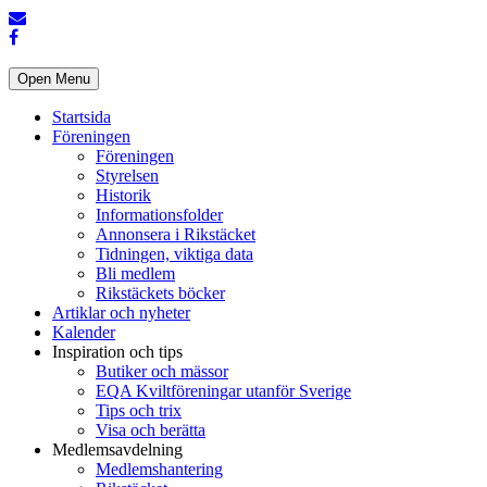
Open Menu
Startsida
Föreningen
Föreningen
Styrelsen
Historik
Informationsfolder
Annonsera i Rikstäcket
Tidningen, viktiga data
Bli medlem
Rikstäckets böcker
Artiklar och nyheter
Kalender
Inspiration och tips
Butiker och mässor
EQA Kviltföreningar utanför Sverige
Tips och trix
Visa och berätta
Medlemsavdelning
Medlemshantering