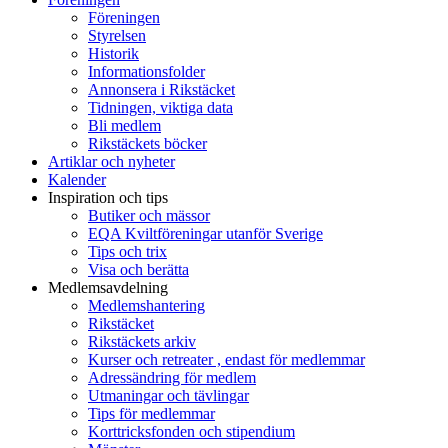
Föreningen
Styrelsen
Historik
Informationsfolder
Annonsera i Rikstäcket
Tidningen, viktiga data
Bli medlem
Rikstäckets böcker
Artiklar och nyheter
Kalender
Inspiration och tips
Butiker och mässor
EQA Kviltföreningar utanför Sverige
Tips och trix
Visa och berätta
Medlemsavdelning
Medlemshantering
Rikstäcket
Rikstäckets arkiv
Kurser och retreater , endast för medlemmar
Adressändring för medlem
Utmaningar och tävlingar
Tips för medlemmar
Korttricksfonden och stipendium