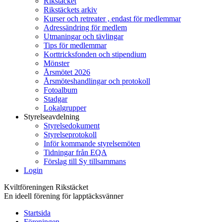
Rikstäcket
Rikstäckets arkiv
Kurser och retreater , endast för medlemmar
Adressändring för medlem
Utmaningar och tävlingar
Tips för medlemmar
Korttricksfonden och stipendium
Mönster
Årsmötet 2026
Årsmöteshandlingar och protokoll
Fotoalbum
Stadgar
Lokalgrupper
Styrelseavdelning
Styrelsedokument
Styrelseprotokoll
Inför kommande styrelsemöten
Tidningar från EQA
Förslag till Sy tillsammans
Login
Kviltföreningen Rikstäcket
En ideell förening för lapptäcksvänner
Startsida
Föreningen