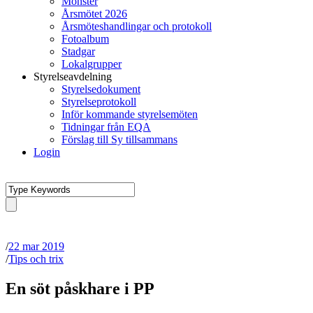
Mönster
Årsmötet 2026
Årsmöteshandlingar och protokoll
Fotoalbum
Stadgar
Lokalgrupper
Styrelseavdelning
Styrelsedokument
Styrelseprotokoll
Inför kommande styrelsemöten
Tidningar från EQA
Förslag till Sy tillsammans
Login
/
22 mar 2019
/
Tips och trix
En söt påskhare i PP