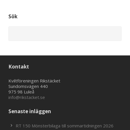
Sök
Kontakt
Kviltföreningen Rikstäcket
Sundomsvägen 440
975 98 Luleå
info@rikstacket.se
Senaste inläggen
RT 150 Mönsterbilaga till sommartidningen 2026