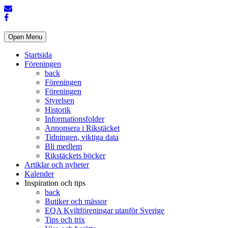
Open Menu
Startsida
Föreningen
back
Föreningen
Föreningen
Styrelsen
Historik
Informationsfolder
Annonsera i Rikstäcket
Tidningen, viktiga data
Bli medlem
Rikstäckets böcker
Artiklar och nyheter
Kalender
Inspiration och tips
back
Butiker och mässor
EQA Kviltföreningar utanför Sverige
Tips och trix