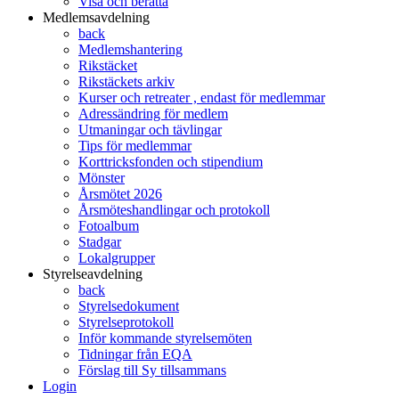
Visa och berätta
Medlemsavdelning
back
Medlemshantering
Rikstäcket
Rikstäckets arkiv
Kurser och retreater , endast för medlemmar
Adressändring för medlem
Utmaningar och tävlingar
Tips för medlemmar
Korttricksfonden och stipendium
Mönster
Årsmötet 2026
Årsmöteshandlingar och protokoll
Fotoalbum
Stadgar
Lokalgrupper
Styrelseavdelning
back
Styrelsedokument
Styrelseprotokoll
Inför kommande styrelsemöten
Tidningar från EQA
Förslag till Sy tillsammans
Login