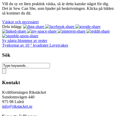
Vill du sy en liten praktisk väska, så är detta kanske något för dig.
Det är Sew Can She, som bjuder på beskrivningen. Klicka på bilden
så kommer du dit.
Väskor och necessärer
Dela inlägg:
Sy några blommor av rester
Tygkorgar av 10 ” kvadrater Layercakes
Sök
Kontakt
Kviltföreningen Rikstäcket
Sundomsvägen 440
975 98 Luleå
info@rikstacket.se