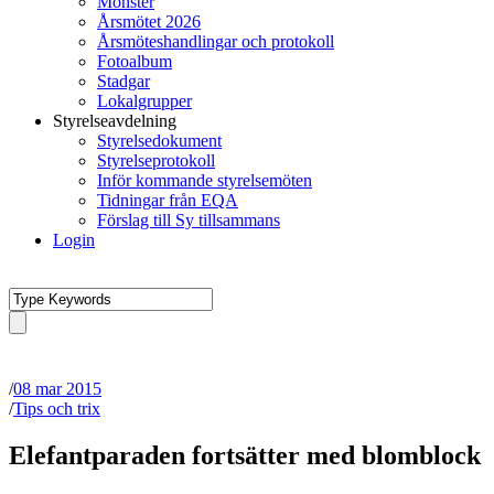
Mönster
Årsmötet 2026
Årsmöteshandlingar och protokoll
Fotoalbum
Stadgar
Lokalgrupper
Styrelseavdelning
Styrelsedokument
Styrelseprotokoll
Inför kommande styrelsemöten
Tidningar från EQA
Förslag till Sy tillsammans
Login
/
08 mar 2015
/
Tips och trix
Elefantparaden fortsätter med blomblock