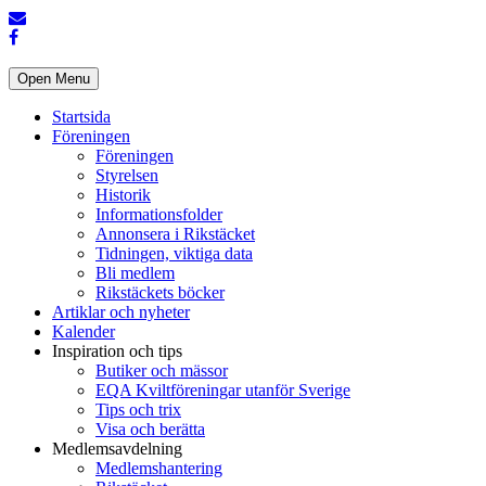
Open Menu
Startsida
Föreningen
Föreningen
Styrelsen
Historik
Informationsfolder
Annonsera i Rikstäcket
Tidningen, viktiga data
Bli medlem
Rikstäckets böcker
Artiklar och nyheter
Kalender
Inspiration och tips
Butiker och mässor
EQA Kviltföreningar utanför Sverige
Tips och trix
Visa och berätta
Medlemsavdelning
Medlemshantering