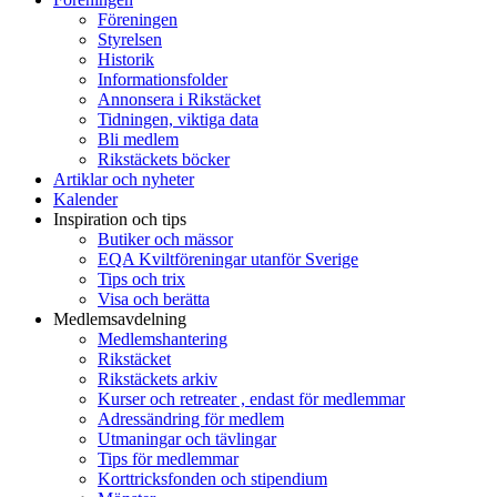
Föreningen
Styrelsen
Historik
Informationsfolder
Annonsera i Rikstäcket
Tidningen, viktiga data
Bli medlem
Rikstäckets böcker
Artiklar och nyheter
Kalender
Inspiration och tips
Butiker och mässor
EQA Kviltföreningar utanför Sverige
Tips och trix
Visa och berätta
Medlemsavdelning
Medlemshantering
Rikstäcket
Rikstäckets arkiv
Kurser och retreater , endast för medlemmar
Adressändring för medlem
Utmaningar och tävlingar
Tips för medlemmar
Korttricksfonden och stipendium