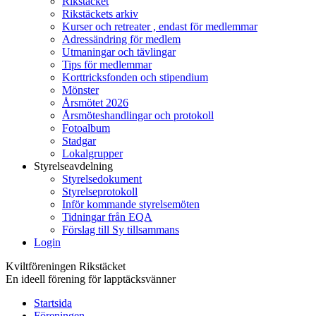
Rikstäcket
Rikstäckets arkiv
Kurser och retreater , endast för medlemmar
Adressändring för medlem
Utmaningar och tävlingar
Tips för medlemmar
Korttricksfonden och stipendium
Mönster
Årsmötet 2026
Årsmöteshandlingar och protokoll
Fotoalbum
Stadgar
Lokalgrupper
Styrelseavdelning
Styrelsedokument
Styrelseprotokoll
Inför kommande styrelsemöten
Tidningar från EQA
Förslag till Sy tillsammans
Login
Kviltföreningen Rikstäcket
En ideell förening för lapptäcksvänner
Startsida
Föreningen