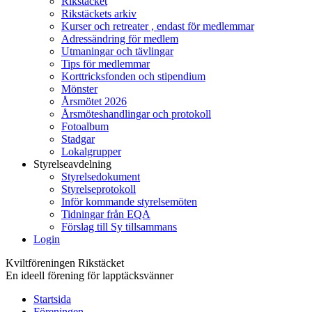
Rikstäcket
Rikstäckets arkiv
Kurser och retreater , endast för medlemmar
Adressändring för medlem
Utmaningar och tävlingar
Tips för medlemmar
Korttricksfonden och stipendium
Mönster
Årsmötet 2026
Årsmöteshandlingar och protokoll
Fotoalbum
Stadgar
Lokalgrupper
Styrelseavdelning
Styrelsedokument
Styrelseprotokoll
Inför kommande styrelsemöten
Tidningar från EQA
Förslag till Sy tillsammans
Login
Kviltföreningen Rikstäcket
En ideell förening för lapptäcksvänner
Startsida
Föreningen