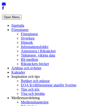
Open Menu
Startsida
Föreningen
Föreningen
Styrelsen
Historik
Informationsfolder
Annonsera i Rikstäcket
Tidningen, viktiga data
Bli medlem
Rikstäckets böcker
Artiklar och nyheter
Kalender
Inspiration och tips
Butiker och mässor
EQA Kviltföreningar utanför Sverige
Tips och trix
Visa och berätta
Medlemsavdelning
Medlemshantering