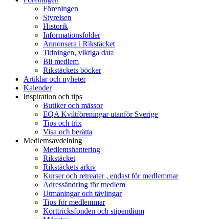
Föreningen
Styrelsen
Historik
Informationsfolder
Annonsera i Rikstäcket
Tidningen, viktiga data
Bli medlem
Rikstäckets böcker
Artiklar och nyheter
Kalender
Inspiration och tips
Butiker och mässor
EQA Kviltföreningar utanför Sverige
Tips och trix
Visa och berätta
Medlemsavdelning
Medlemshantering
Rikstäcket
Rikstäckets arkiv
Kurser och retreater , endast för medlemmar
Adressändring för medlem
Utmaningar och tävlingar
Tips för medlemmar
Korttricksfonden och stipendium