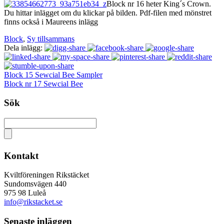
Block nr 16 heter King´s Crown.
Du hittar inlägget om du klickar på bilden. Pdf-filen med mönstret
finns också i Maureens inlägg
Block
,
Sy tillsammans
Dela inlägg:
Block 15 Sewcial Bee Sampler
Block nr 17 Sewcial Bee
Sök
Kontakt
Kviltföreningen Rikstäcket
Sundomsvägen 440
975 98 Luleå
info@rikstacket.se
Senaste inläggen