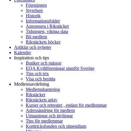
Föreningen
Styrelsen
Historik
Informationsfolder
Annonsera i Rikstäcket
Tidningen, viktiga data
Bli medlem
Rikstäckets böcker
Artiklar och nyheter
Kalender
Inspiration och tips
Butiker och mässor
EQA Kviltföreningar utanför Sverige
Tips och trix
Visa och berätta
Medlemsavdelning
Medlemshantering
Rikstäcket
Rikstäckets arkiv
Kurser och retreater , endast för medlemmar
Adressändring för medlem
Utmaningar och tävlingar
Tips för medlemmar
Korttricksfonden och stipendium