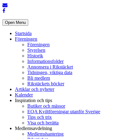
Open Menu
Startsida
Föreningen
Föreningen
Styrelsen
Historik
Informationsfolder
Annonsera i Rikstäcket
Tidningen, viktiga data
Bli medlem
Rikstäckets böcker
Artiklar och nyheter
Kalender
Inspiration och tips
Butiker och mässor
EQA Kviltföreningar utanför Sverige
Tips och trix
Visa och berätta
Medlemsavdelning
Medlemshantering