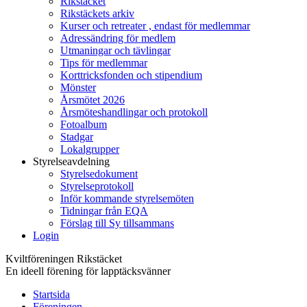
Rikstäcket
Rikstäckets arkiv
Kurser och retreater , endast för medlemmar
Adressändring för medlem
Utmaningar och tävlingar
Tips för medlemmar
Korttricksfonden och stipendium
Mönster
Årsmötet 2026
Årsmöteshandlingar och protokoll
Fotoalbum
Stadgar
Lokalgrupper
Styrelseavdelning
Styrelsedokument
Styrelseprotokoll
Inför kommande styrelsemöten
Tidningar från EQA
Förslag till Sy tillsammans
Login
Kviltföreningen Rikstäcket
En ideell förening för lapptäcksvänner
Startsida
Föreningen