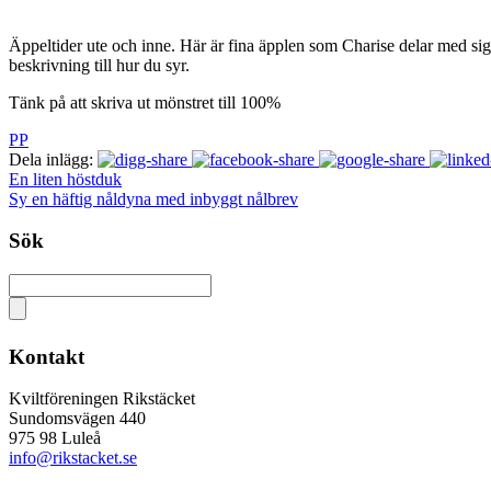
Äppeltider ute och inne. Här är fina äpplen som Charise delar med sig
beskrivning till hur du syr.
Tänk på att skriva ut mönstret till 100%
PP
Dela inlägg:
En liten höstduk
Sy en häftig nåldyna med inbyggt nålbrev
Sök
Kontakt
Kviltföreningen Rikstäcket
Sundomsvägen 440
975 98 Luleå
info@rikstacket.se