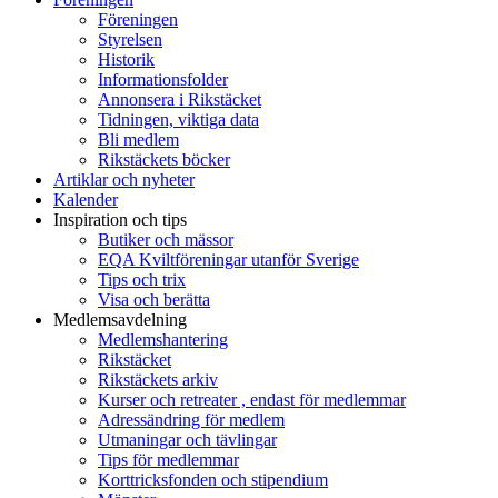
Föreningen
Styrelsen
Historik
Informationsfolder
Annonsera i Rikstäcket
Tidningen, viktiga data
Bli medlem
Rikstäckets böcker
Artiklar och nyheter
Kalender
Inspiration och tips
Butiker och mässor
EQA Kviltföreningar utanför Sverige
Tips och trix
Visa och berätta
Medlemsavdelning
Medlemshantering
Rikstäcket
Rikstäckets arkiv
Kurser och retreater , endast för medlemmar
Adressändring för medlem
Utmaningar och tävlingar
Tips för medlemmar
Korttricksfonden och stipendium