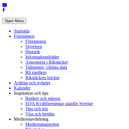
Open Menu
Startsida
Föreningen
Föreningen
Styrelsen
Historik
Informationsfolder
Annonsera i Rikstäcket
Tidningen, viktiga data
Bli medlem
Rikstäckets böcker
Artiklar och nyheter
Kalender
Inspiration och tips
Butiker och mässor
EQA Kviltföreningar utanför Sverige
Tips och trix
Visa och berätta
Medlemsavdelning
Medlemshantering