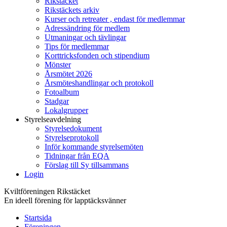
Rikstäcket
Rikstäckets arkiv
Kurser och retreater , endast för medlemmar
Adressändring för medlem
Utmaningar och tävlingar
Tips för medlemmar
Korttricksfonden och stipendium
Mönster
Årsmötet 2026
Årsmöteshandlingar och protokoll
Fotoalbum
Stadgar
Lokalgrupper
Styrelseavdelning
Styrelsedokument
Styrelseprotokoll
Inför kommande styrelsemöten
Tidningar från EQA
Förslag till Sy tillsammans
Login
Kviltföreningen Rikstäcket
En ideell förening för lapptäcksvänner
Startsida
Föreningen