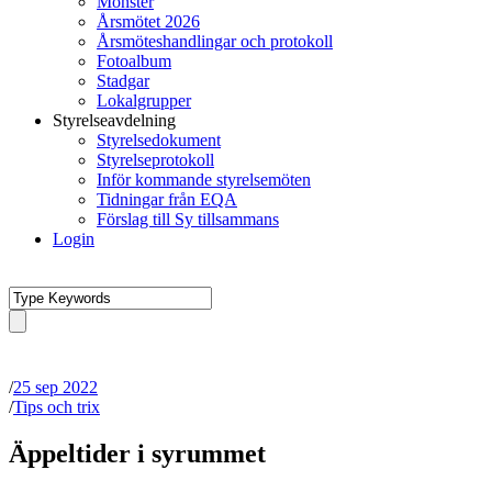
Mönster
Årsmötet 2026
Årsmöteshandlingar och protokoll
Fotoalbum
Stadgar
Lokalgrupper
Styrelseavdelning
Styrelsedokument
Styrelseprotokoll
Inför kommande styrelsemöten
Tidningar från EQA
Förslag till Sy tillsammans
Login
/
25 sep 2022
/
Tips och trix
Äppeltider i syrummet