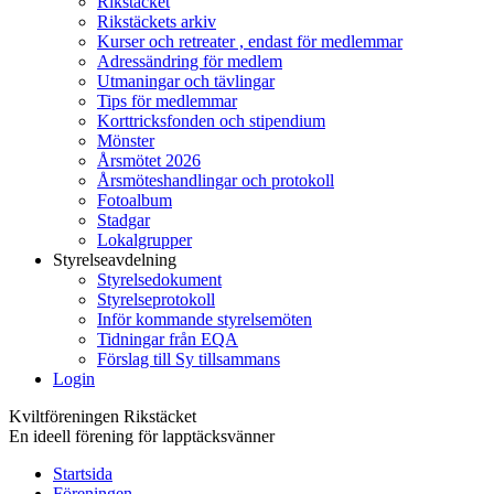
Rikstäcket
Rikstäckets arkiv
Kurser och retreater , endast för medlemmar
Adressändring för medlem
Utmaningar och tävlingar
Tips för medlemmar
Korttricksfonden och stipendium
Mönster
Årsmötet 2026
Årsmöteshandlingar och protokoll
Fotoalbum
Stadgar
Lokalgrupper
Styrelseavdelning
Styrelsedokument
Styrelseprotokoll
Inför kommande styrelsemöten
Tidningar från EQA
Förslag till Sy tillsammans
Login
Kviltföreningen Rikstäcket
En ideell förening för lapptäcksvänner
Startsida
Föreningen