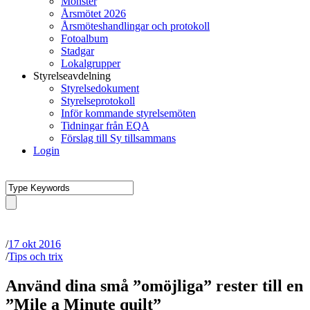
Mönster
Årsmötet 2026
Årsmöteshandlingar och protokoll
Fotoalbum
Stadgar
Lokalgrupper
Styrelseavdelning
Styrelsedokument
Styrelseprotokoll
Inför kommande styrelsemöten
Tidningar från EQA
Förslag till Sy tillsammans
Login
/
17 okt 2016
/
Tips och trix
Använd dina små ”omöjliga” rester till en
”Mile a Minute quilt”