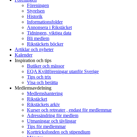
Föreningen
Styrelsen
Historik
Informationsfolder
Annonsera i Rikstäcket
Tidningen, viktiga data
Bli medlem
Rikstäckets böcker
Artiklar och nyheter
Kalender
Inspiration och tips
Butiker och mässor
EQA Kviltföreningar utanför Sverige
Tips och trix
Visa och berätta
Medlemsavdelning
Medlemshantering
Rikstäcket
Rikstäckets arkiv
Kurser och retreater , endast för medlemmar
Adressändring för medlem
Utmaningar och tävlingar
Tips för medlemmar
Korttricksfonden och stipendium