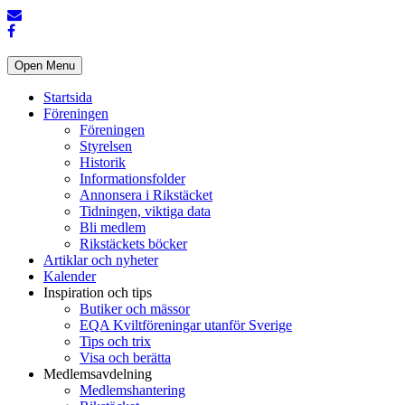
Open Menu
Startsida
Föreningen
Föreningen
Styrelsen
Historik
Informationsfolder
Annonsera i Rikstäcket
Tidningen, viktiga data
Bli medlem
Rikstäckets böcker
Artiklar och nyheter
Kalender
Inspiration och tips
Butiker och mässor
EQA Kviltföreningar utanför Sverige
Tips och trix
Visa och berätta
Medlemsavdelning
Medlemshantering