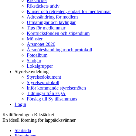
Rikstäcket
Rikstäckets arkiv
Kurser och retreater , endast för medlemmar
Adressändring för medlem
Utmaningar och tävlingar
Tips för medlemmar
Korttricksfonden och stipendium
Mönster
Årsmötet 2026
Årsmöteshandlingar och protokoll
Fotoalbum
Stadgar
Lokalgrupper
Styrelseavdelning
Styrelsedokument
Styrelseprotokoll
Inför kommande styrelsemöten
Tidningar från EQA
Förslag till Sy tillsammans
Login
Kviltföreningen Rikstäcket
En ideell förening för lapptäcksvänner
Startsida
Föreningen