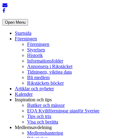
Open Menu
Startsida
Föreningen
Föreningen
Styrelsen
Historik
Informationsfolder
Annonsera i Rikstäcket
Tidningen, viktiga data
Bli medlem
Rikstäckets böcker
Artiklar och nyheter
Kalender
Inspiration och tips
Butiker och mässor
EQA Kviltföreningar utanför Sverige
Tips och trix
Visa och berätta
Medlemsavdelning
Medlemshantering