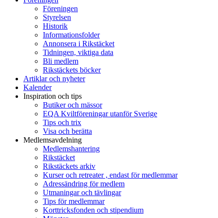
Föreningen
Styrelsen
Historik
Informationsfolder
Annonsera i Rikstäcket
Tidningen, viktiga data
Bli medlem
Rikstäckets böcker
Artiklar och nyheter
Kalender
Inspiration och tips
Butiker och mässor
EQA Kviltföreningar utanför Sverige
Tips och trix
Visa och berätta
Medlemsavdelning
Medlemshantering
Rikstäcket
Rikstäckets arkiv
Kurser och retreater , endast för medlemmar
Adressändring för medlem
Utmaningar och tävlingar
Tips för medlemmar
Korttricksfonden och stipendium