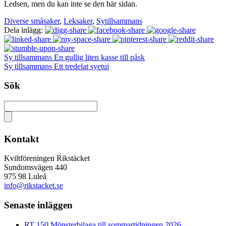
Ledsen, men du kan inte se den här sidan.
Diverse småsaker
,
Leksaker
,
Sytillsammans
Dela inlägg:
Sy tillsammans En gullig liten kasse till påsk
Sy tillsammans Ett tredelat syetui
Sök
Kontakt
Kviltföreningen Rikstäcket
Sundomsvägen 440
975 98 Luleå
info@rikstacket.se
Senaste inläggen
RT 150 Mönsterbilaga till sommartidningen 2026