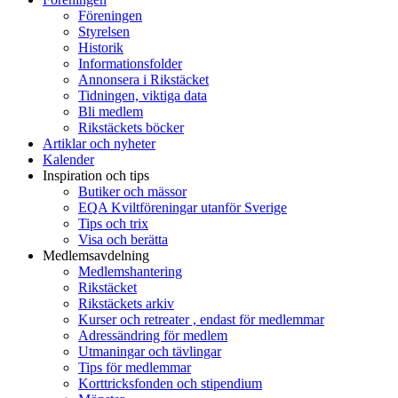
Föreningen
Styrelsen
Historik
Informationsfolder
Annonsera i Rikstäcket
Tidningen, viktiga data
Bli medlem
Rikstäckets böcker
Artiklar och nyheter
Kalender
Inspiration och tips
Butiker och mässor
EQA Kviltföreningar utanför Sverige
Tips och trix
Visa och berätta
Medlemsavdelning
Medlemshantering
Rikstäcket
Rikstäckets arkiv
Kurser och retreater , endast för medlemmar
Adressändring för medlem
Utmaningar och tävlingar
Tips för medlemmar
Korttricksfonden och stipendium