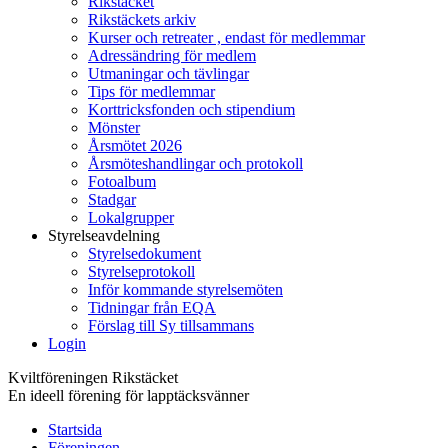
Rikstäcket
Rikstäckets arkiv
Kurser och retreater , endast för medlemmar
Adressändring för medlem
Utmaningar och tävlingar
Tips för medlemmar
Korttricksfonden och stipendium
Mönster
Årsmötet 2026
Årsmöteshandlingar och protokoll
Fotoalbum
Stadgar
Lokalgrupper
Styrelseavdelning
Styrelsedokument
Styrelseprotokoll
Inför kommande styrelsemöten
Tidningar från EQA
Förslag till Sy tillsammans
Login
Kviltföreningen Rikstäcket
En ideell förening för lapptäcksvänner
Startsida
Föreningen