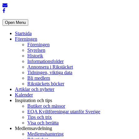
Open Menu
Startsida
Föreningen
Föreningen
Styrelsen
Historik
Informationsfolder
Annonsera i Rikstäcket
Tidningen, viktiga data
Bli medlem
Rikstäckets böcker
Artiklar och nyheter
Kalender
Inspiration och tips
Butiker och mässor
EQA Kviltföreningar utanför Sverige
Tips och trix
Visa och berätta
Medlemsavdelning
Medlemshantering