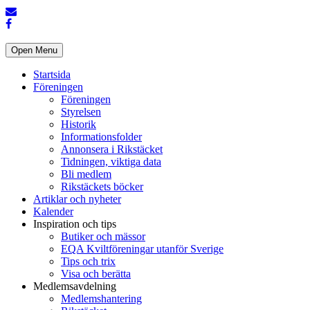
Open Menu
Startsida
Föreningen
Föreningen
Styrelsen
Historik
Informationsfolder
Annonsera i Rikstäcket
Tidningen, viktiga data
Bli medlem
Rikstäckets böcker
Artiklar och nyheter
Kalender
Inspiration och tips
Butiker och mässor
EQA Kviltföreningar utanför Sverige
Tips och trix
Visa och berätta
Medlemsavdelning
Medlemshantering