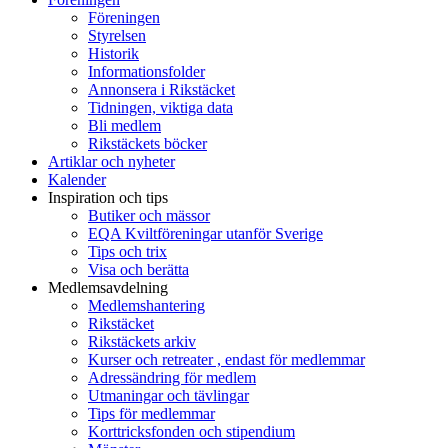
Föreningen
Styrelsen
Historik
Informationsfolder
Annonsera i Rikstäcket
Tidningen, viktiga data
Bli medlem
Rikstäckets böcker
Artiklar och nyheter
Kalender
Inspiration och tips
Butiker och mässor
EQA Kviltföreningar utanför Sverige
Tips och trix
Visa och berätta
Medlemsavdelning
Medlemshantering
Rikstäcket
Rikstäckets arkiv
Kurser och retreater , endast för medlemmar
Adressändring för medlem
Utmaningar och tävlingar
Tips för medlemmar
Korttricksfonden och stipendium