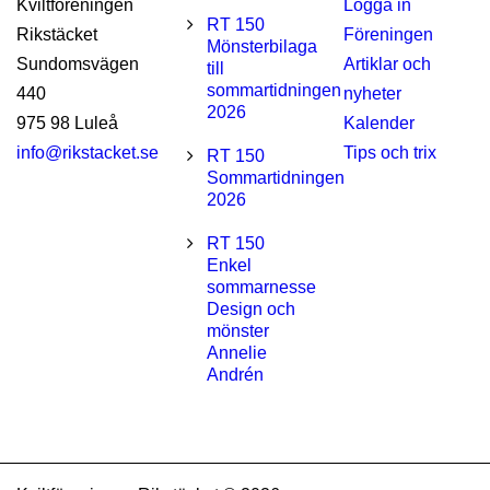
Kviltföreningen
Logga in
RT 150
Rikstäcket
Föreningen
Mönsterbilaga
Sundomsvägen
Artiklar och
till
sommartidningen
440
nyheter
2026
975 98 Luleå
Kalender
info@rikstacket.se
Tips och trix
RT 150
Sommartidningen
2026
RT 150
Enkel
sommarnesse
Design och
mönster
Annelie
Andrén