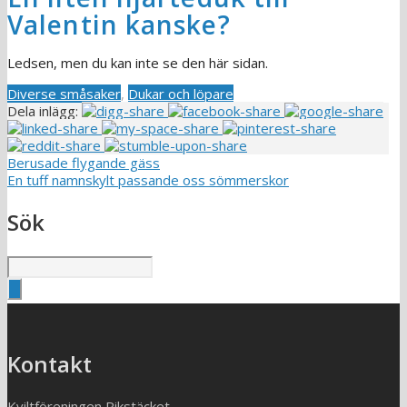
Valentin kanske?
Ledsen, men du kan inte se den här sidan.
Diverse småsaker
,
Dukar och löpare
Dela inlägg:
Berusade flygande gäss
En tuff namnskylt passande oss sömmerskor
Sök
Kontakt
Kviltföreningen Rikstäcket