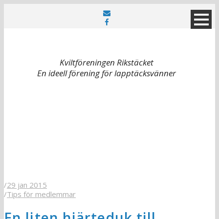
Kviltföreningen Rikstäcket
En ideell förening för lapptäcksvänner
/
29 jan 2015
/
Tips för medlemmar
En liten hjärteduk till