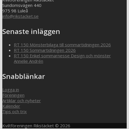
Sundomsvägen 440
975 98 Luleå
info@rikstacket.se
Senaste inläggen
RT 150 Mönsterbilaga till sommartidningen 2026
RT 150 Sommartidningen 2026
RT 150 Enkel sommarnesse Design och mönster
Annelie Andrén
Snabblänkar
Logga in
Föreningen
Artiklar och nyheter
Kalender
Tips och trix
Kviltföreningen Rikstäcket © 2026