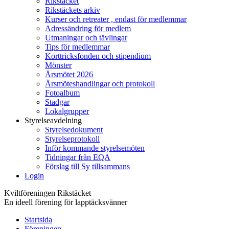
Rikstäcket
Rikstäckets arkiv
Kurser och retreater , endast för medlemmar
Adressändring för medlem
Utmaningar och tävlingar
Tips för medlemmar
Korttricksfonden och stipendium
Mönster
Årsmötet 2026
Årsmöteshandlingar och protokoll
Fotoalbum
Stadgar
Lokalgrupper
Styrelseavdelning
Styrelsedokument
Styrelseprotokoll
Inför kommande styrelsemöten
Tidningar från EQA
Förslag till Sy tillsammans
Login
Kviltföreningen Rikstäcket
En ideell förening för lapptäcksvänner
Startsida
Föreningen