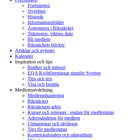
Föreningen
Styrelsen
Historik
Informationsfolder
Annonsera i Rikstäcket
Tidningen, viktiga data
Bli medlem
Rikstäckets böcker
Artiklar och nyheter
Kalender
Inspiration och tips
Butiker och mässor
EQA Kviltföreningar utanför Sverige
Tips och trix
Visa och berätta
Medlemsavdelning
Medlemshantering
Rikstäcket
Rikstäckets arkiv
Kurser och retreater , endast för medlemmar
Adressändring för medlem
Utmaningar och tävlingar
Tips för medlemmar
Korttricksfonden och stipendium