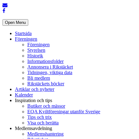
Open Menu
Startsida
Föreningen
Föreningen
Styrelsen
Historik
Informationsfolder
Annonsera i Rikstäcket
Tidningen, viktiga data
Bli medlem
Rikstäckets böcker
Artiklar och nyheter
Kalender
Inspiration och tips
Butiker och mässor
EQA Kviltföreningar utanför Sverige
Tips och trix
Visa och berätta
Medlemsavdelning
Medlemshantering