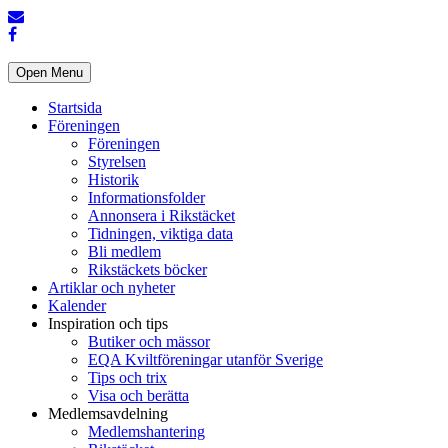
Open Menu
Startsida
Föreningen
Föreningen
Styrelsen
Historik
Informationsfolder
Annonsera i Rikstäcket
Tidningen, viktiga data
Bli medlem
Rikstäckets böcker
Artiklar och nyheter
Kalender
Inspiration och tips
Butiker och mässor
EQA Kviltföreningar utanför Sverige
Tips och trix
Visa och berätta
Medlemsavdelning
Medlemshantering