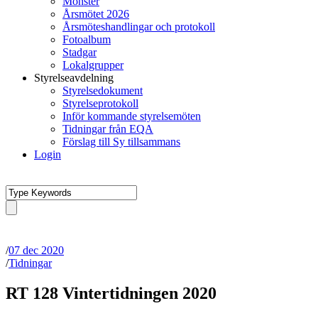
Mönster
Årsmötet 2026
Årsmöteshandlingar och protokoll
Fotoalbum
Stadgar
Lokalgrupper
Styrelseavdelning
Styrelsedokument
Styrelseprotokoll
Inför kommande styrelsemöten
Tidningar från EQA
Förslag till Sy tillsammans
Login
/
07 dec 2020
/
Tidningar
RT 128 Vintertidningen 2020