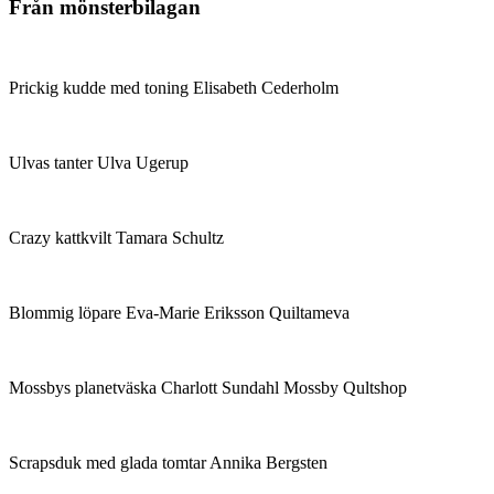
Från mönsterbilagan
Prickig kudde med toning Elisabeth Cederholm
Ulvas tanter Ulva Ugerup
Crazy kattkvilt Tamara Schultz
Blommig löpare Eva-Marie Eriksson Quiltameva
Mossbys planetväska Charlott Sundahl Mossby Qultshop
Scrapsduk med glada tomtar Annika Bergsten