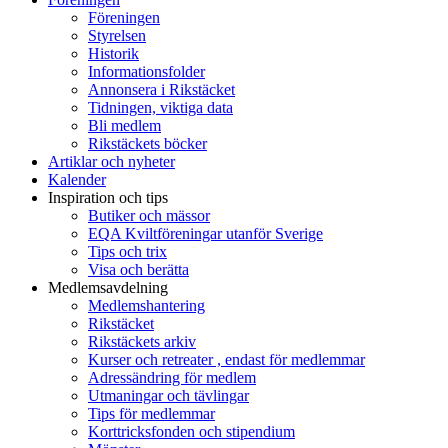
Föreningen
Styrelsen
Historik
Informationsfolder
Annonsera i Rikstäcket
Tidningen, viktiga data
Bli medlem
Rikstäckets böcker
Artiklar och nyheter
Kalender
Inspiration och tips
Butiker och mässor
EQA Kviltföreningar utanför Sverige
Tips och trix
Visa och berätta
Medlemsavdelning
Medlemshantering
Rikstäcket
Rikstäckets arkiv
Kurser och retreater , endast för medlemmar
Adressändring för medlem
Utmaningar och tävlingar
Tips för medlemmar
Korttricksfonden och stipendium