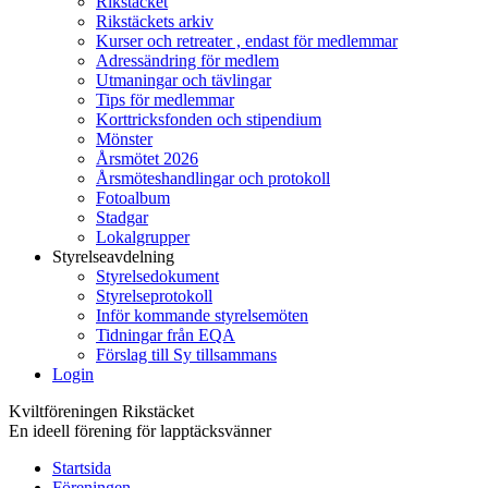
Rikstäcket
Rikstäckets arkiv
Kurser och retreater , endast för medlemmar
Adressändring för medlem
Utmaningar och tävlingar
Tips för medlemmar
Korttricksfonden och stipendium
Mönster
Årsmötet 2026
Årsmöteshandlingar och protokoll
Fotoalbum
Stadgar
Lokalgrupper
Styrelseavdelning
Styrelsedokument
Styrelseprotokoll
Inför kommande styrelsemöten
Tidningar från EQA
Förslag till Sy tillsammans
Login
Kviltföreningen Rikstäcket
En ideell förening för lapptäcksvänner
Startsida
Föreningen