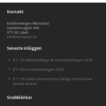
Kontakt
Kviltföreningen Rikstäcket
Sundomsvägen 440
975 98 Luleå
info@rikstacket.se
Senaste inläggen
RT 150 Mönsterbilaga till sommartidningen 2026
RT 150 Sommartidningen 2026
RT 150 Enkel sommarnesse Design och mönster
Annelie Andrén
Snabblänkar