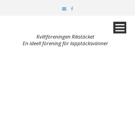
Kviltföreningen Rikstäcket
En ideell förening för lapptäcksvänner
Tagg
Täcken