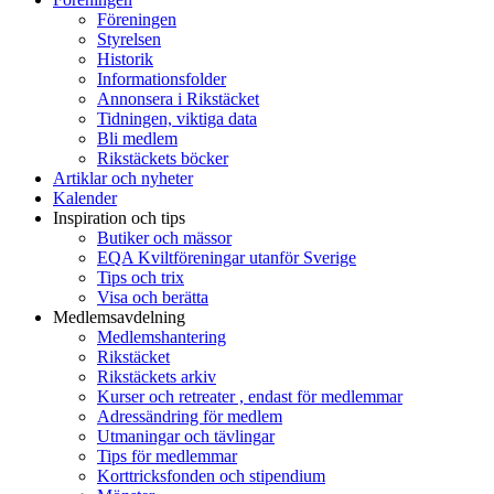
Föreningen
Styrelsen
Historik
Informationsfolder
Annonsera i Rikstäcket
Tidningen, viktiga data
Bli medlem
Rikstäckets böcker
Artiklar och nyheter
Kalender
Inspiration och tips
Butiker och mässor
EQA Kviltföreningar utanför Sverige
Tips och trix
Visa och berätta
Medlemsavdelning
Medlemshantering
Rikstäcket
Rikstäckets arkiv
Kurser och retreater , endast för medlemmar
Adressändring för medlem
Utmaningar och tävlingar
Tips för medlemmar
Korttricksfonden och stipendium