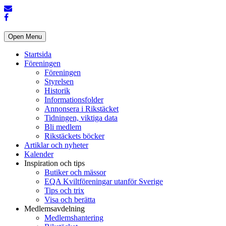
Open Menu
Startsida
Föreningen
Föreningen
Styrelsen
Historik
Informationsfolder
Annonsera i Rikstäcket
Tidningen, viktiga data
Bli medlem
Rikstäckets böcker
Artiklar och nyheter
Kalender
Inspiration och tips
Butiker och mässor
EQA Kviltföreningar utanför Sverige
Tips och trix
Visa och berätta
Medlemsavdelning
Medlemshantering