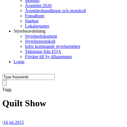
Mönster
Årsmötet 2026
Årsmöteshandlingar och protokoll
Fotoalbum
Stadgar
Lokalgrupper
Styrelseavdelning
Styrelsedokument
Styrelseprotokoll
Inför kommande styrelsemöten
Tidningar från EQA
Förslag till Sy tillsammans
Login
Tagg
Quilt Show
/
16 jul 2015