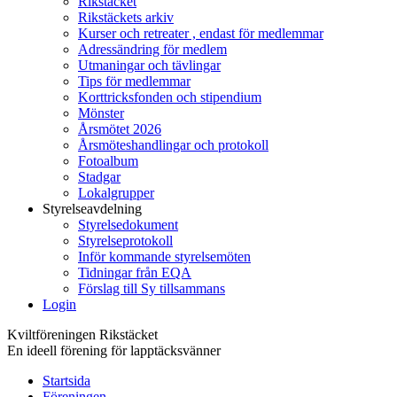
Rikstäcket
Rikstäckets arkiv
Kurser och retreater , endast för medlemmar
Adressändring för medlem
Utmaningar och tävlingar
Tips för medlemmar
Korttricksfonden och stipendium
Mönster
Årsmötet 2026
Årsmöteshandlingar och protokoll
Fotoalbum
Stadgar
Lokalgrupper
Styrelseavdelning
Styrelsedokument
Styrelseprotokoll
Inför kommande styrelsemöten
Tidningar från EQA
Förslag till Sy tillsammans
Login
Kviltföreningen Rikstäcket
En ideell förening för lapptäcksvänner
Startsida
Föreningen