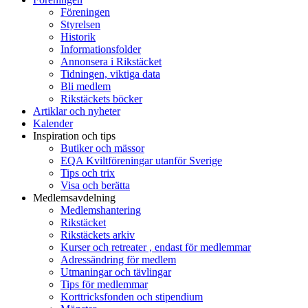
Föreningen
Styrelsen
Historik
Informationsfolder
Annonsera i Rikstäcket
Tidningen, viktiga data
Bli medlem
Rikstäckets böcker
Artiklar och nyheter
Kalender
Inspiration och tips
Butiker och mässor
EQA Kviltföreningar utanför Sverige
Tips och trix
Visa och berätta
Medlemsavdelning
Medlemshantering
Rikstäcket
Rikstäckets arkiv
Kurser och retreater , endast för medlemmar
Adressändring för medlem
Utmaningar och tävlingar
Tips för medlemmar
Korttricksfonden och stipendium