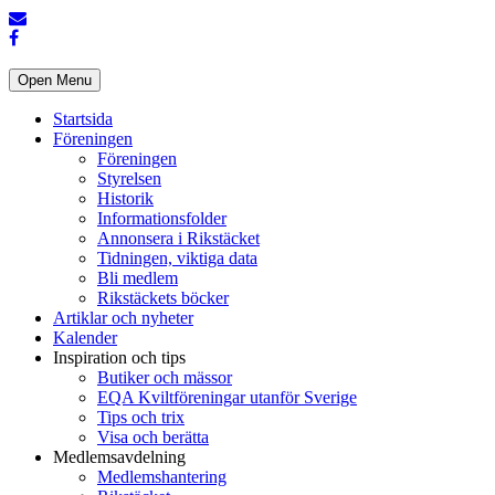
Open Menu
Startsida
Föreningen
Föreningen
Styrelsen
Historik
Informationsfolder
Annonsera i Rikstäcket
Tidningen, viktiga data
Bli medlem
Rikstäckets böcker
Artiklar och nyheter
Kalender
Inspiration och tips
Butiker och mässor
EQA Kviltföreningar utanför Sverige
Tips och trix
Visa och berätta
Medlemsavdelning
Medlemshantering