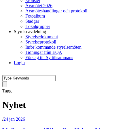
Mönster
Årsmötet 2026
Årsmöteshandlingar och protokoll
Fotoalbum
Stadgar
Lokalgrupper
Styrelseavdelning
Styrelsedokument
Styrelseprotokoll
Inför kommande styrelsemöten
Tidningar från EQA
Förslag till Sy tillsammans
Login
Tagg
Nyhet
/
24 jan 2026