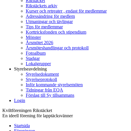
Rikstäcket
Rikstäckets arkiv
Kurser och retreater , endast för medlemmar
Adressändring för medlem
Utmaningar och tävlingar
Tips för medlemmar
Korttricksfonden och stipendium
Mönster
Årsmötet 2026
Årsmöteshandlingar och protokoll
Fotoalbum
Stadgar
Lokalgrupper
Styrelseavdelning
Styrelsedokument
Styrelseprotokoll
Inför kommande styrelsemöten
Tidningar från EQA
Förslag till Sy tillsammans
Login
Kviltföreningen Rikstäcket
En ideell förening för lapptäcksvänner
Startsida
Föreningen