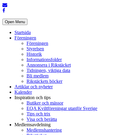
Open Menu
Startsida
Föreningen
Föreningen
Styrelsen
Historik
Informationsfolder
Annonsera i Rikstäcket
Tidningen, viktiga data
Bli medlem
Rikstäckets böcker
Artiklar och nyheter
Kalender
Inspiration och tips
Butiker och mässor
EQA Kviltföreningar utanför Sverige
Tips och trix
Visa och berätta
Medlemsavdelning
Medlemshantering