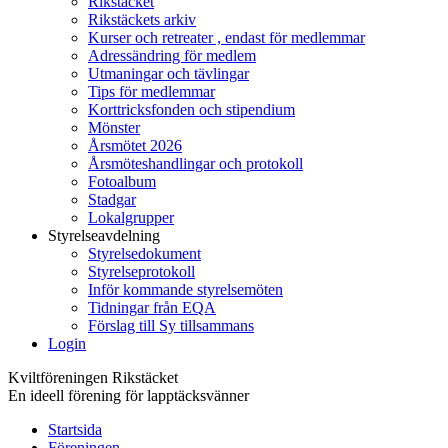
Rikstäcket
Rikstäckets arkiv
Kurser och retreater , endast för medlemmar
Adressändring för medlem
Utmaningar och tävlingar
Tips för medlemmar
Korttricksfonden och stipendium
Mönster
Årsmötet 2026
Årsmöteshandlingar och protokoll
Fotoalbum
Stadgar
Lokalgrupper
Styrelseavdelning
Styrelsedokument
Styrelseprotokoll
Inför kommande styrelsemöten
Tidningar från EQA
Förslag till Sy tillsammans
Login
Kviltföreningen Rikstäcket
En ideell förening för lapptäcksvänner
Startsida
Föreningen